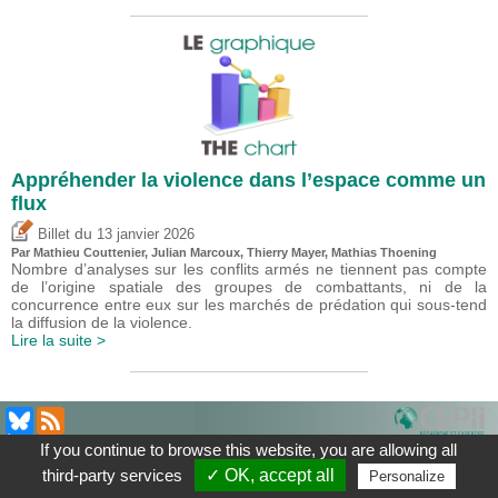
Appréhender la violence dans l’espace comme un
flux
du
Billet
13 janvier 2026
Par Mathieu Couttenier, Julian Marcoux,
Thierry Mayer
, Mathias Thoening
Nombre d’analyses sur les conflits armés ne tiennent pas compte
de l’origine spatiale des groupes de combattants, ni de la
concurrence entre eux sur les marchés de prédation qui sous-tend
la diffusion de la violence.
Lire la suite >
À Propos
|
Contact
|
Mentions légales
| Le blog du CEPII, ISSN: 2270-
If you continue to browse this website, you are allowing all
2571
third-party services
✓ OK, accept all
Personalize