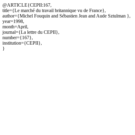
@ARTICLE{CEPII:167,
title={Le marché du travail britannique vu de France},
author={Michel Fouquin and Sébastien Jean and Aude Sztulman },
year=1998,
month=April,
journal={La lettre du CEPII},
number={167},
institution={CEPII},
}