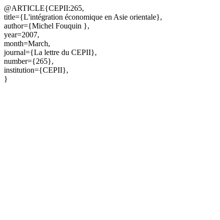
@ARTICLE{CEPII:265,
title={L'intégration économique en Asie orientale},
author={Michel Fouquin },
year=2007,
month=March,
journal={La lettre du CEPII},
number={265},
institution={CEPII},
}