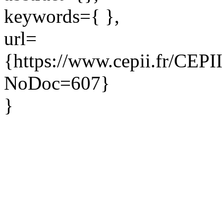
keywords={ },
url=
{https://www.cepii.fr/CEPII/
NoDoc=607}
}