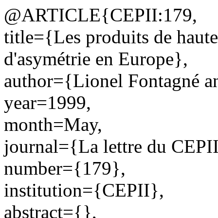
@ARTICLE{CEPII:179,
title={Les produits de haut
d'asymétrie en Europe},
author={Lionel Fontagné a
year=1999,
month=May,
journal={La lettre du CEPII
number={179},
institution={CEPII},
abstract={},