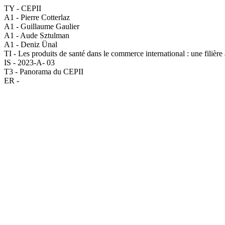
TY - CEPII
A1 - Pierre Cotterlaz
A1 - Guillaume Gaulier
A1 - Aude Sztulman
A1 - Deniz Ünal
TI - Les produits de santé dans le commerce international : une filière 
IS - 2023-A- 03
T3 - Panorama du CEPII
ER -