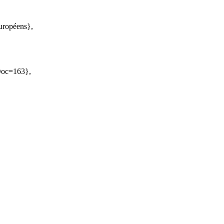
européens},
oDoc=163},