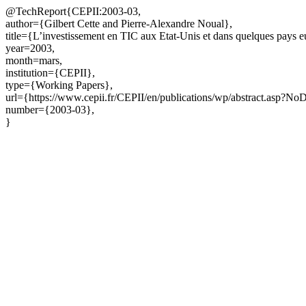
@TechReport{CEPII:2003-03,
author={Gilbert Cette and Pierre-Alexandre Noual},
title={L’investissement en TIC aux Etat-Unis et dans quelques pays 
year=2003,
month=mars,
institution={CEPII},
type={Working Papers},
url={https://www.cepii.fr/CEPII/en/publications/wp/abstract.asp?N
number={2003-03},
}