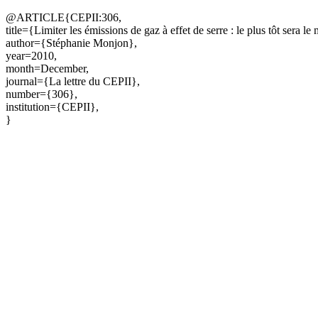
@ARTICLE{CEPII:306,
title={Limiter les émissions de gaz à effet de serre : le plus tôt sera le
author={Stéphanie Monjon},
year=2010,
month=December,
journal={La lettre du CEPII},
number={306},
institution={CEPII},
}