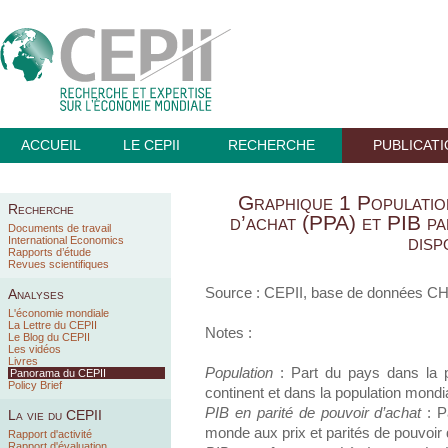
ACCUEIL
LE CEPII
RECHERCHE
PUBLICAT
Graphique 1 Population
Recherche
d’achat (PPA) et PIB pa
Documents de travail
disp
International Economics
Rapports d’étude
Revues scientifiques
Source : CEPII, base de données C
Analyses
L'économie mondiale
La Lettre du CEPII
Notes :
Le Blog du CEPII
Les vidéos
Livres
Population
: Part du pays dans la po
Panorama du CEPII
Policy Brief
continent et dans la population mondi
PIB en parité de pouvoir d’achat
: P
La vie du CEPII
monde aux prix et parités de pouvoir
Rapport d'activité
Rapport d'évaluation