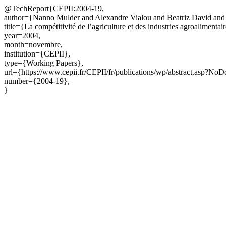
@TechReport{CEPII:2004-19,
author={Nanno Mulder and Alexandre Vialou and Beatriz David and
title={La compétitivité de l’agriculture et des industries agroaliment
year=2004,
month=novembre,
institution={CEPII},
type={Working Papers},
url={https://www.cepii.fr/CEPII/fr/publications/wp/abstract.asp?No
number={2004-19},
}