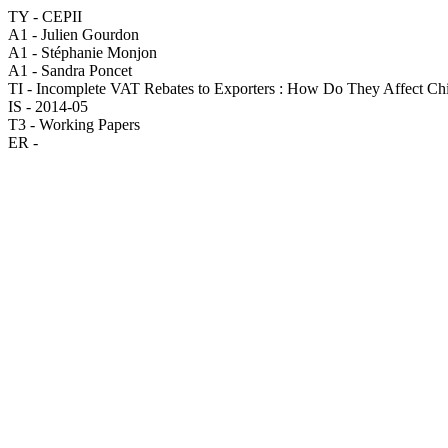
TY - CEPII
A1 - Julien Gourdon
A1 - Stéphanie Monjon
A1 - Sandra Poncet
TI - Incomplete VAT Rebates to Exporters : How Do They Affect Ch
IS - 2014-05
T3 - Working Papers
ER -