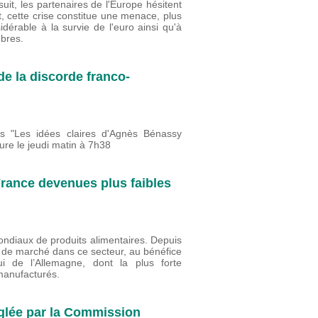
uit, les partenaires de l'Europe hésitent
nt, cette crise constitue une menace, plus
idérable à la survie de l'euro ainsi qu'à
bres.
de la discorde franco-
rs "Les idées claires d'Agnès Bénassy
re le jeudi matin à 7h38
France devenues plus faibles
ondiaux de produits alimentaires. Depuis
s de marché dans ce secteur, au bénéfice
 de l’Allemagne, dont la plus forte
 manufacturés.
glée par la Commission