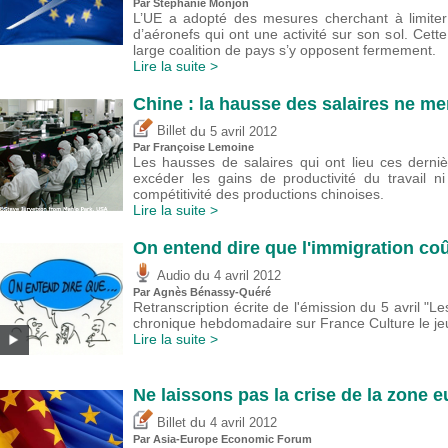
Par Stéphanie Monjon
L’UE a adopté des mesures cherchant à limiter
d’aéronefs qui ont une activité sur son sol. Cette
large coalition de pays s’y opposent fermement.
Lire la suite >
Chine : la hausse des salaires ne me
du
Billet
5 avril 2012
Par Françoise Lemoine
Les hausses de salaires qui ont lieu ces dern
excéder les gains de productivité du travail n
compétitivité des productions chinoises.
Lire la suite >
On entend dire que l'immigration coû
du
Audio
4 avril 2012
Par Agnès Bénassy-Quéré
Retranscription écrite de l'émission du 5 avril "
chronique hebdomadaire sur France Culture le je
Lire la suite >
Ne laissons pas la crise de la zone e
du
Billet
4 avril 2012
Par Asia-Europe Economic Forum