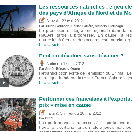
Les ressources naturelles : enjeu cle
des pays d’Afrique du Nord et du Mo
du
Billet
22 mai 2012
Par Julien Gourdon, Céline Carrère, Marcelo Olarreaga
Le processus d’intégration régionale dans la 
(MOAN) tarde à progresser. En cause, la rét
naturelles à étendre des accords commerciaux qui
Lire la suite >
Peut-on dévaluer sans dévaluer ?
du
Audio
17 mai 2012
Par Agnès Bénassy-Quéré
Retranscription écrite de l'émission du 17 mai "L
chronique hebdomadaire sur France Culture le je
Lire la suite >
Performances françaises à l’exportati
prix » mise en cause
du
Faits & Chiffres
10 mai 2012
Par CEPII
Les performances françaises à l'exportations n
travail ont certainement un rôle à jouer, mais le