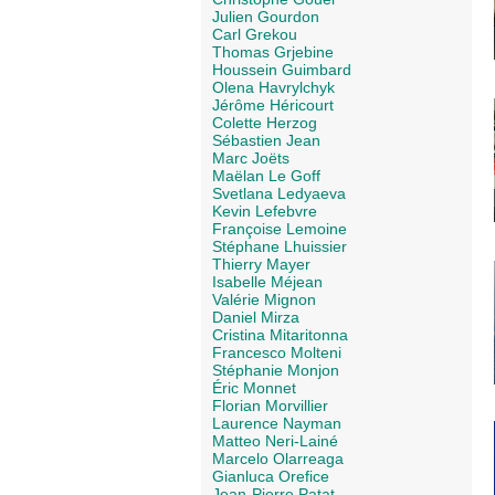
Julien Gourdon
Carl Grekou
Thomas Grjebine
Houssein Guimbard
Olena Havrylchyk
Jérôme Héricourt
Colette Herzog
Sébastien Jean
Marc Joëts
Maëlan Le Goff
Svetlana Ledyaeva
Kevin Lefebvre
Françoise Lemoine
Stéphane Lhuissier
Thierry Mayer
Isabelle Méjean
Valérie Mignon
Daniel Mirza
Cristina Mitaritonna
Francesco Molteni
Stéphanie Monjon
Éric Monnet
Florian Morvillier
Laurence Nayman
Matteo Neri-Lainé
Marcelo Olarreaga
Gianluca Orefice
Jean-Pierre Patat