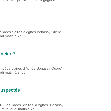
dans la R&D que la France regagnera des
es idées claires d'Agnès Bénassy Quéré",
udi matin à 7h38
gocier ?
es idées claires d'Agnès Bénassy Quéré",
udi matin à 7h38
 suspectés
ril "Les idées claires d'Agnès Bénassy
re le jeudi matin à 7h38