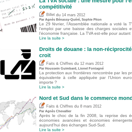
La TVA sociale : une mesure pour l’e
compétitivité
du
Billet
14 mars 2012
Par Agnès Bénassy-Quéré, Sophie Piton
Le 29 février, l’Assemblée nationale a voté la T
l’emploi par une baisse des charges sociales et
l’économie française. La TVA est-elle pour autant 
Lire la suite >
Droits de douane : la non-réciprocité
croit
du
Faits & Chiffres
12 mars 2012
Par
Houssein Guimbard
, Lionel Fontagné
La protection aux frontières rencontrée par les pr
équivalente à celle appliquée par l’Union eur
importe ?
Lire la suite >
Nord et Sud dans le commerce mond
du
Faits & Chiffres
8 mars 2012
Par Agnès Chevallier
Après le choc de la fin 2008, la reprise des 
économies avancées et économies émergente
aujourd’hui des échanges Sud-Sud.
Lire la suite >