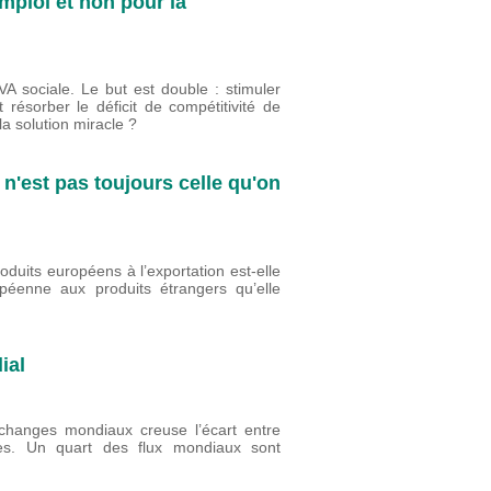
mploi et non pour la
VA sociale. Le but est double : stimuler
 résorber le déficit de compétitivité de
la solution miracle ?
 n'est pas toujours celle qu'on
oduits européens à l’exportation est-elle
opéenne aux produits étrangers qu’elle
ial
échanges mondiaux creuse l’écart entre
s. Un quart des flux mondiaux sont