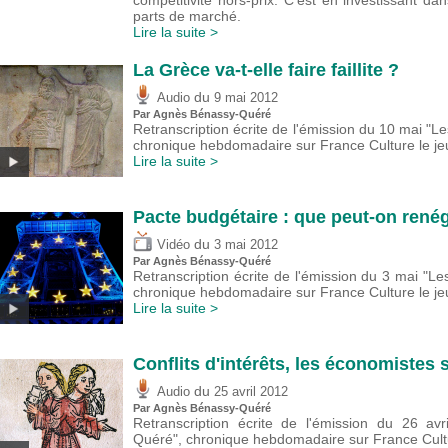
compétitivité hors-prix. C’est en investissant 
parts de marché.
Lire la suite >
La Grèce va-t-elle faire faillite ?
du
Audio
9 mai 2012
Par Agnès Bénassy-Quéré
Retranscription écrite de l'émission du 10 mai "L
chronique hebdomadaire sur France Culture le je
Lire la suite >
Pacte budgétaire : que peut-on rené
du
Vidéo
3 mai 2012
Par Agnès Bénassy-Quéré
Retranscription écrite de l'émission du 3 mai "L
chronique hebdomadaire sur France Culture le je
Lire la suite >
Conflits d'intérêts, les économistes
du
Audio
25 avril 2012
Par Agnès Bénassy-Quéré
Retranscription écrite de l'émission du 26 av
Quéré", chronique hebdomadaire sur France Cultu