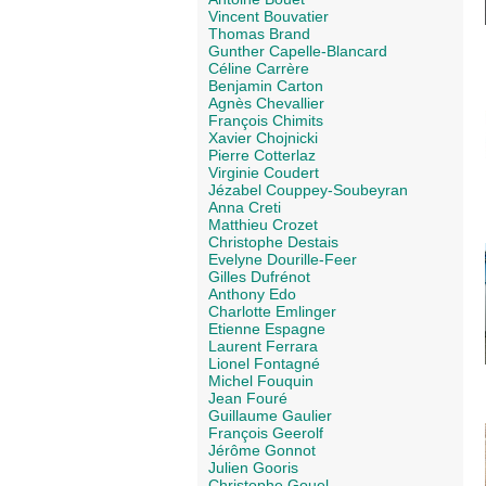
Vincent Bouvatier
Thomas Brand
Gunther Capelle-Blancard
Céline Carrère
Benjamin Carton
Agnès Chevallier
François Chimits
Xavier Chojnicki
Pierre Cotterlaz
Virginie Coudert
Jézabel Couppey-Soubeyran
Anna Creti
Matthieu Crozet
Christophe Destais
Evelyne Dourille-Feer
Gilles Dufrénot
Anthony Edo
Charlotte Emlinger
Etienne Espagne
Laurent Ferrara
Lionel Fontagné
Michel Fouquin
Jean Fouré
Guillaume Gaulier
François Geerolf
Jérôme Gonnot
Julien Gooris
Christophe Gouel