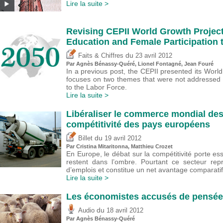
Lire la suite >
Revising CEPII World Growth Project
Education and Female Participation 
du
Faits & Chiffres
23 avril 2012
Par Agnès Bénassy-Quéré, Lionel Fontagné, Jean Fouré
In a previous post, the CEPII presented its World
focuses on two themes that were not addressed 
to the Labor Force.
Lire la suite >
Libéraliser le commerce mondial des 
compétitivité des pays européens
du
Billet
19 avril 2012
Par
Cristina Mitaritonna
,
Matthieu Crozet
En Europe, le débat sur la compétitivité porte ess
restent dans l’ombre. Pourtant ce secteur rep
d’emplois et constitue un net avantage comparati
Lire la suite >
Les économistes accusés de pensée
du
Audio
18 avril 2012
Par Agnès Bénassy-Quéré