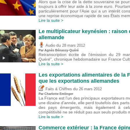
Alors que la crise de la dette souveraine se pours
toujours à offrir leur aide à la zone euro. Pourta
particulièrement pour l’Asie qui a un intérêt cons
une reprise économique rapide de ses États mem
Lire la suite >
Le multiplicateur keynésien : raison 
allemande
du
Audio
28 mars 2012
Par Agnès Bénassy-Quéré
Retranscription écrite de l'émission du 29 ma
Quéré", chronique hebdomadaire sur France Cultu
Lire la suite >
Les exportations alimentaires de la 
que les exportations allemandes
du
Faits & Chiffres
26 mars 2012
Par
Charlotte Emlinger
La France est l’un des principaux exportateurs m
une dizaine d’année, elle perd toutefois des part
des pays émergents, mais également à celui
compétitivité ne se réduit pas aux seuls produits
Lire la suite >
Commerce extérieur : la France épin