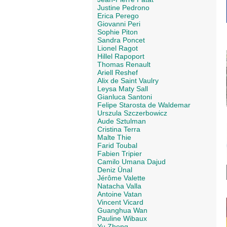
Justine Pedrono
Erica Perego
Giovanni Peri
Sophie Piton
Sandra Poncet
Lionel Ragot
Hillel Rapoport
Thomas Renault
Ariell Reshef
Alix de Saint Vaulry
Leysa Maty Sall
Gianluca Santoni
Felipe Starosta de Waldemar
Urszula Szczerbowicz
Aude Sztulman
Cristina Terra
Malte Thie
Farid Toubal
Fabien Tripier
Camilo Umana Dajud
Deniz Ünal
Jérôme Valette
Natacha Valla
Antoine Vatan
Vincent Vicard
Guanghua Wan
Pauline Wibaux
Yu Zheng