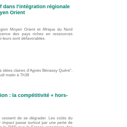
f dans l’intégration régionale
yen Orient
région Moyen Orient et Afrique du Nord
icence des pays riches en ressources
 leurs sont défavorables.
es idées claires d'Agnès Bénassy Quéré",
udi matin à 7h38
on : la compétitivité « hors-
e cessent de se dégrader. Les coûts du
ur impact passe surtout par une perte de