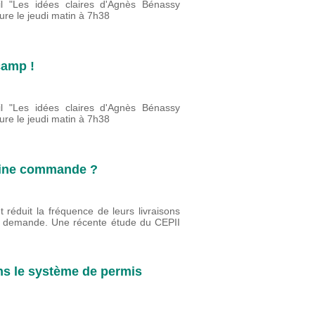
ril "Les idées claires d'Agnès Bénassy
re le jeudi matin à 7h38
camp !
ril "Les idées claires d'Agnès Bénassy
re le jeudi matin à 7h38
haine commande ?
 réduit la fréquence de leurs livraisons
 la demande. Une récente étude du CEPII
ans le système de permis