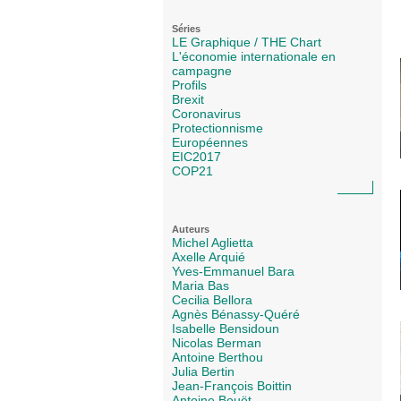
Séries
LE Graphique / THE Chart
L'économie internationale en
campagne
Profils
Brexit
Coronavirus
Protectionnisme
Européennes
EIC2017
COP21
Auteurs
Michel Aglietta
Axelle Arquié
Yves-Emmanuel Bara
Maria Bas
Cecilia Bellora
Agnès Bénassy-Quéré
Isabelle Bensidoun
Nicolas Berman
Antoine Berthou
Julia Bertin
Jean-François Boittin
Antoine Bouët