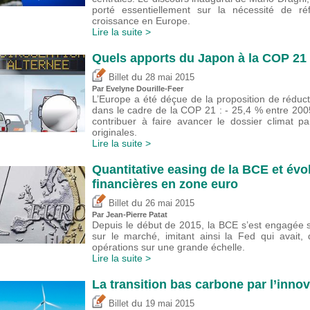
porté essentiellement sur la nécessité de réf
croissance en Europe.
Lire la suite >
Quels apports du Japon à la COP 21
du
Billet
28 mai 2015
Par Evelyne Dourille-Feer
L’Europe a été déçue de la proposition de rédu
dans le cadre de la COP 21 : - 25,4 % entre 20
contribuer à faire avancer le dossier climat p
originales.
Lire la suite >
Quantitative easing de la BCE et évo
financières en zone euro
du
Billet
26 mai 2015
Par Jean-Pierre Patat
Depuis le début de 2015, la BCE s’est engagée su
sur le marché, imitant ainsi la Fed qui avait,
opérations sur une grande échelle.
Lire la suite >
La transition bas carbone par l’inno
du
Billet
19 mai 2015