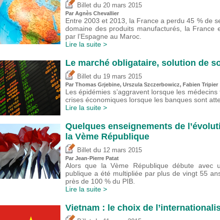
du
Billet
20 mars 2015
Par Agnès Chevallier
Entre 2003 et 2013, la France a perdu 45 % de 
domaine des produits manufacturés, la France e
par l’Espagne au Maroc.
Lire la suite >
Le marché obligataire, solution de so
du
Billet
19 mars 2015
Par
Thomas Grjebine
, Urszula Szczerbowicz,
Fabien Tripier
Les épidémies s’aggravent lorsque les médecins
crises économiques lorsque les banques sont atte
Lire la suite >
Quelques enseignements de l’évoluti
la Vème République
du
Billet
12 mars 2015
Par Jean-Pierre Patat
Alors que la Vème République débute avec une
publique a été multipliée par plus de vingt 55 an
près de 100 % du PIB.
Lire la suite >
Vietnam : le choix de l’internationali