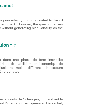
e same!
ting uncertainty not only related to the oil
vironment. However, the question arises
y without generating high volatility on the
tion » ?
 dans une phase de forte instabilité
 période de stabilité macroéconomique de
ieurs mois, différents indicateurs
tre de retour.
les accords de Schengen, qui facilitent la
nt l’intégration européenne. De ce fait,