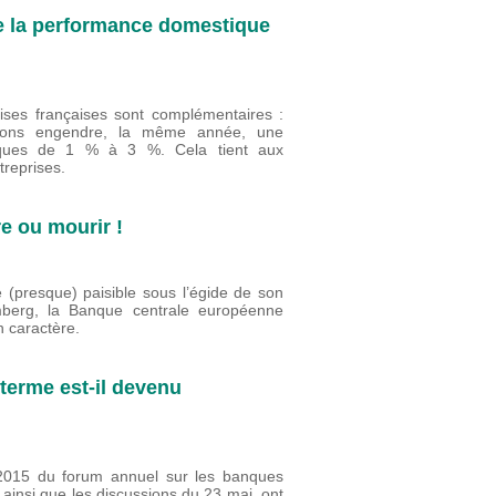
 de la performance domestique
ises françaises sont complémentaires :
ions engendre, la même année, une
tiques de 1 % à 3 %. Cela tient aux
treprises.
e ou mourir !
e (presque) paisible sous l’égide de son
mberg, la Banque centrale européenne
 caractère.
 terme est-il devenu
 2015 du forum annuel sur les banques
 ainsi que les discussions du 23 mai, ont