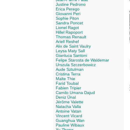
Justine Pedrono
Erica Perego
Giovanni Peri
Sophie Piton
Sandra Poncet
Lionel Ragot
Hillel Rapoport
Thomas Renault
Ariell Reshef
Alix de Saint Vaulry
Leysa Maty Sall
Gianluca Santoni
Felipe Starosta de Waldemar
Urszula Szczerbowicz
Aude Sztulman
Cristina Terra
Malte Thie
Farid Toubal
Fabien Tripier
Camilo Umana Dajud
Deniz Ünal
Jérôme Valette
Natacha Valla
Antoine Vatan
Vincent Vicard
Guanghua Wan
Pauline Wibaux
Yu Zheng