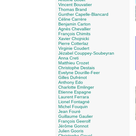
Vincent Bouvatier
Thomas Brand
Gunther Capelle-Blancard
Céline Carrère
Benjamin Carton
Agnès Chevallier
François Chimits
Xavier Chojnicki
Pierre Cotterlaz
Virginie Coudert
Jézabel Couppey-Soubeyran
Anna Creti
Matthieu Crozet
Christophe Destais
Evelyne Dourille-Feer
Gilles Dufrénot
Anthony Edo
Charlotte Emlinger
Etienne Espagne
Laurent Ferrara
Lionel Fontagné
Michel Fouquin
Jean Fouré
Guillaume Gaulier
François Geerolf
Jérôme Gonnot
Julien Gooris
Christophe Gouel