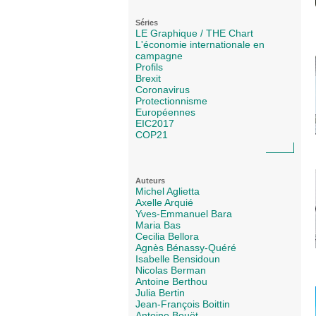
Séries
LE Graphique / THE Chart
L'économie internationale en
campagne
Profils
Brexit
Coronavirus
Protectionnisme
Européennes
EIC2017
COP21
Auteurs
Michel Aglietta
Axelle Arquié
Yves-Emmanuel Bara
Maria Bas
Cecilia Bellora
Agnès Bénassy-Quéré
Isabelle Bensidoun
Nicolas Berman
Antoine Berthou
Julia Bertin
Jean-François Boittin
Antoine Bouët