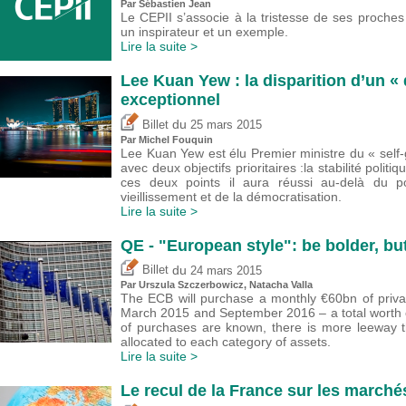
Par
Sébastien Jean
Le CEPII s’associe à la tristesse de ses proch
un inspirateur et un exemple.
Lire la suite >
Lee Kuan Yew : la disparition d’un « 
exceptionnel
du
Billet
25 mars 2015
Par
Michel Fouquin
Lee Kuan Yew est élu Premier ministre du « self
avec deux objectifs prioritaires :la stabilité pol
ces deux points il aura réussi au-delà du p
vieillissement et de la démocratisation.
Lire la suite >
QE - "European style": be bolder, b
du
Billet
24 mars 2015
Par Urszula Szczerbowicz, Natacha Valla
The ECB will purchase a monthly €60bn of priva
March 2015 and September 2016 – a total worth ove
of purchases are known, there is more leeway 
allocated to each category of assets.
Lire la suite >
Le recul de la France sur les march