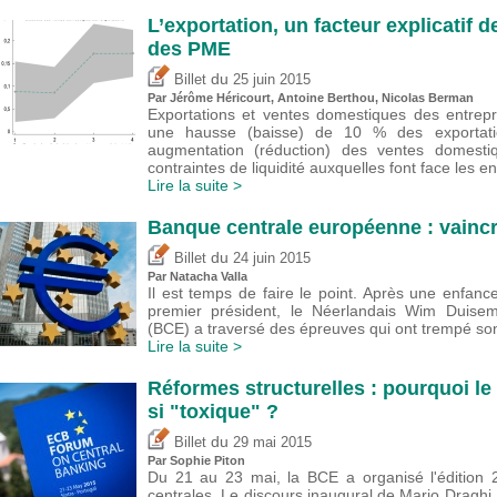
L’exportation, un facteur explicatif
des PME
du
Billet
25 juin 2015
Par
Jérôme Héricourt
,
Antoine Berthou
, Nicolas Berman
Exportations et ventes domestiques des entrepr
une hausse (baisse) de 10 % des exportat
augmentation (réduction) des ventes domes
contraintes de liquidité auxquelles font face les en
Lire la suite >
Banque centrale européenne : vaincr
du
Billet
24 juin 2015
Par Natacha Valla
Il est temps de faire le point. Après une enfanc
premier président, le Néerlandais Wim Duise
(BCE) a traversé des épreuves qui ont trempé son
Lire la suite >
Réformes structurelles : pourquoi le
si "toxique" ?
du
Billet
29 mai 2015
Par Sophie Piton
Du 21 au 23 mai, la BCE a organisé l'édition
centrales. Le discours inaugural de Mario Draghi,