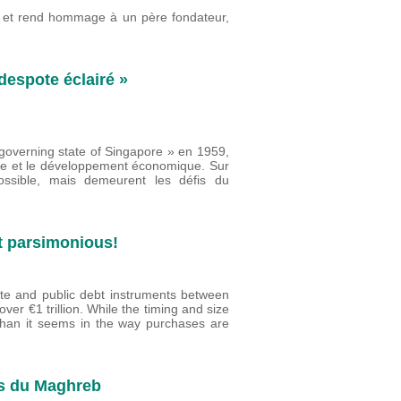
es et rend hommage à un père fondateur,
despote éclairé »
-governing state of Singapore » en 1959,
itique et le développement économique. Sur
ossible, mais demeurent les défis du
ut parsimonious!
te and public debt instruments between
r €1 trillion. While the timing and size
than it seems in the way purchases are
és du Maghreb