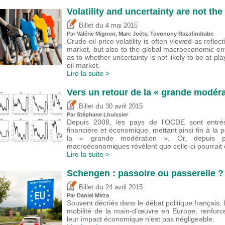
Volatility and uncertainty are not th
du
Billet
4 mai 2015
Par
Valérie Mignon
, Marc Joëts, Tovonony Razafindrabe
Crude oil price volatility is often viewed as reflec
market, but also to the global macroeconomic en
as to whether uncertainty is not likely to be at pla
oil market.
Lire la suite >
Vers un retour de la « grande modéra
du
Billet
30 avril 2015
Par Stéphane Lhuissier
Depuis 2008, les pays de l’OCDE sont entrés
financière et économique, mettant ainsi fin à la
la « grande modération ». Or, depuis plus
macroéconomiques révèlent que celle-ci pourrait ê
Lire la suite >
Schengen : passoire ou passerelle ?
du
Billet
24 avril 2015
Par
Daniel Mirza
Souvent décriés dans le débat politique français, 
mobilité de la main-d’œuvre en Europe, renforce
leur impact économique n’est pas négligeable.