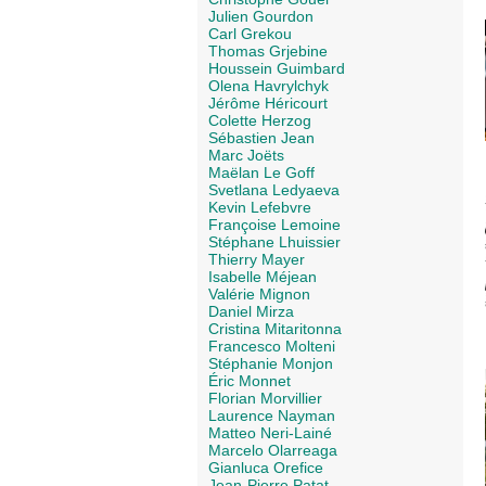
Julien Gourdon
Carl Grekou
Thomas Grjebine
Houssein Guimbard
Olena Havrylchyk
Jérôme Héricourt
Colette Herzog
Sébastien Jean
Marc Joëts
Maëlan Le Goff
Svetlana Ledyaeva
Kevin Lefebvre
Françoise Lemoine
Stéphane Lhuissier
Thierry Mayer
Isabelle Méjean
Valérie Mignon
Daniel Mirza
Cristina Mitaritonna
Francesco Molteni
Stéphanie Monjon
Éric Monnet
Florian Morvillier
Laurence Nayman
Matteo Neri-Lainé
Marcelo Olarreaga
Gianluca Orefice
Jean-Pierre Patat