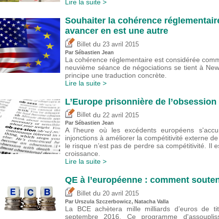
Lire la suite >
Souhaiter la cohérence réglementaire
avancer en est une autre
du
Billet
23 avril 2015
Par
Sébastien Jean
La cohérence réglementaire est considérée comme
neuvième séance de négociations se tient à New
principe une traduction concrète.
Lire la suite >
L’Europe prisonnière de l’obsession 
du
Billet
22 avril 2015
Par
Sébastien Jean
A l'heure où les excédents européens s'accum
injonctions à améliorer la compétitivité externe d
le risque n’est pas de perdre sa compétitivité. Il
croissance.
Lire la suite >
QE à l’européenne : comment souteni
du
Billet
20 avril 2015
Par Urszula Szczerbowicz, Natacha Valla
La BCE achètera mille milliards d’euros de tit
septembre 2016. Ce programme d'assouplisseme