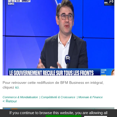
Pour retrouver cette rediffusion de BFM Business en intégral,
cliquez
ici
.
Commerce & Mondialisation
|
Compétitivité & Croissance
|
Monnaie & Finance
< Retour
If you continue to browse this website, you are allowing all
À Propos
|
Contact
|
Mentions légales
|