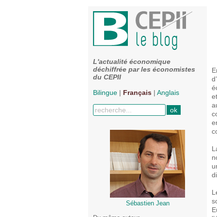
L'actualité économique
déchiffrée par les économistes
E
du CEPII
d
é
Bilingue
|
Français
|
Anglais
e
a
c
e
c
L
n
u
d
L
s
Sébastien Jean
E