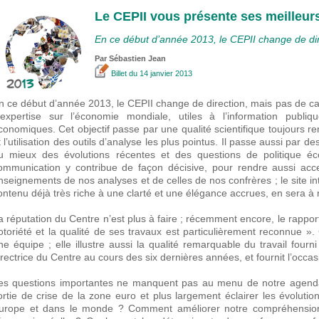
Le CEPII vous présente ses meilleur
En ce début d’année 2013, le CEPII change de dir
Par
Sébastien Jean
Billet
du 14 janvier 2013
n ce début d’année 2013, le CEPII change de direction, mais pas de ca
’expertise sur l’économie mondiale, utiles à l’information publiq
conomiques. Cet objectif passe par une qualité scientifique toujours r
t l’utilisation des outils d’analyse les plus pointus. Il passe aussi par 
u mieux des évolutions récentes et des questions de politique éco
ommunication y contribue de façon décisive, pour rendre aussi access
nseignements de nos analyses et de celles de nos confrères ; le site i
ontenu déjà très riche à une clarté et une élégance accrues, en sera à n
a réputation du Centre n’est plus à faire ; récemment encore, le rappo
otoriété et la qualité de ses travaux est particulièrement reconnue ».
ne équipe ; elle illustre aussi la qualité remarquable du travail fo
irectrice du Centre au cours des six dernières années, et fournit l’occ
es questions importantes ne manquent pas au menu de notre agend
ortie de crise de la zone euro et plus largement éclairer les évolut
urope et dans le monde ? Comment améliorer notre compréhension de