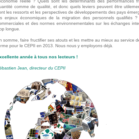
’économie réelle ? Quels sont les déterminants des performances fr
uantité comme de qualité, et donc quels leviers peuvent être utileme
ont les ressorts et les perspectives de développements des pays émerg
es enjeux économiques de la migration des personnels qualifiés ? 
ommerciales et des normes environnementales sur les échanges intern
rop longue.
n somme, faire fructifier ses atouts et les mettre au mieux au service de 
orme pour le CEPII en 2013. Nous nous y employons déjà.
xcellente année à tous nos lecteurs !
ébastien Jean
, directeur du CEPII