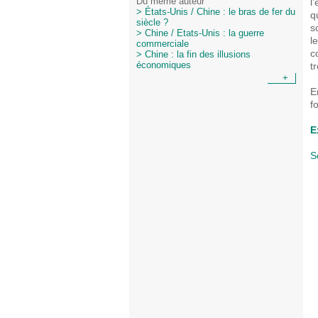
l
Du même auteur
> États-Unis / Chine : le bras de fer du
q
siècle ?
s
> Chine / Etats-Unis : la guerre
l
commerciale
c
> Chine : la fin des illusions
t
économiques
+
E
f
E
S