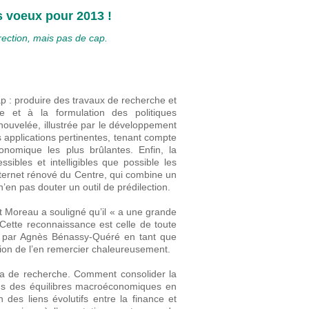
s voeux pour 2013 !
ection, mais pas de cap.
p : produire des travaux de recherche et
ue et à la formulation des politiques
enouvelée, illustrée par le développement
des applications pertinentes, tenant compte
nomique les plus brûlantes. Enfin, la
ibles et intelligibles que possible les
nternet rénové du Centre, qui combine un
’en pas douter un outil de prédilection.
rt Moreau a souligné qu’il « a une grande
 Cette reconnaissance est celle de toute
urni par Agnès Bénassy-Quéré en tant que
asion de l’en remercier chaleureusement.
a de recherche. Comment consolider la
ions des équilibres macroéconomiques en
s liens évolutifs entre la finance et