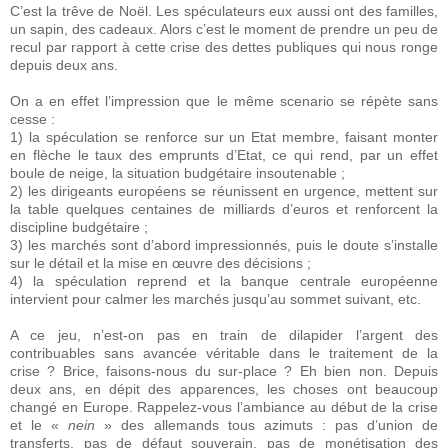
C’est la trêve de Noël. Les spéculateurs eux aussi ont des familles,
un sapin, des cadeaux. Alors c’est le moment de prendre un peu de
recul par rapport à cette crise des dettes publiques qui nous ronge
depuis deux ans.
On a en effet l’impression que le même scenario se répète sans
cesse :
1) la spéculation se renforce sur un Etat membre, faisant monter
en flèche le taux des emprunts d’Etat, ce qui rend, par un effet
boule de neige, la situation budgétaire insoutenable ;
2) les dirigeants européens se réunissent en urgence, mettent sur
la table quelques centaines de milliards d’euros et renforcent la
discipline budgétaire ;
3) les marchés sont d’abord impressionnés, puis le doute s’installe
sur le détail et la mise en œuvre des décisions ;
4) la spéculation reprend et la banque centrale européenne
intervient pour calmer les marchés jusqu’au sommet suivant, etc.
A ce jeu, n’est-on pas en train de dilapider l’argent des
contribuables sans avancée véritable dans le traitement de la
crise ? Brice, faisons-nous du sur-place ? Eh bien non. Depuis
deux ans, en dépit des apparences, les choses ont beaucoup
changé en Europe. Rappelez-vous l’ambiance au début de la crise
et le «
nein
» des allemands tous azimuts : pas d’union de
transferts, pas de défaut souverain, pas de monétisation des