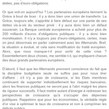
dettes, pas d’euro-obligations.
Or que voit-on aujourd’hui ? Les partenaires européens tiennent la
Grèce à bout de bras : il y a donc bien une union de transferts. La
Grèce, toujours elle, s’apprête à faire défaut sur une partie de ses
dettes vis-à-vis du secteur privé : il y aura donc bien un défaut
souverain. La Banque centrale européenne a acheté pour plus de
200 milliards d’euros d’obligations publiques : il y a donc bien
monétisation. Il n’y a toujours pas d’euro-obligations, certes, mais
on peut désormais en parler calmement avec les Allemands. Bref,
la situation a évolué, et cela sans modification du traité européen.
Alors, que nous manque-t-il pour sortir de cette crise ?
Essentiellement deux choses, me semble-t-il, qui impliquent chacun
des deux grands partenaires européens.
D’abord, il faut que les Allemands prennent conscience du fait que
la discipline budgétaire seule ne suffira pas pour nous tirer
d’affaire : s’il n’y a pas de croissance, si les Etats membres
continuent de supporter individuellement les risques bancaires,
alors les finances publiques ne seront pas à l’abri malgré les plans
de rigueur successifs. Il faut mettre autant d’énergie à redresser les
perspectives de croissance qu’à s’occuper des dépenses
publiques. Rappelons que pour les économistes, la véritable règle
d’or vise à optimiser le taux de croissance et non à comprimer les
déficits publics.