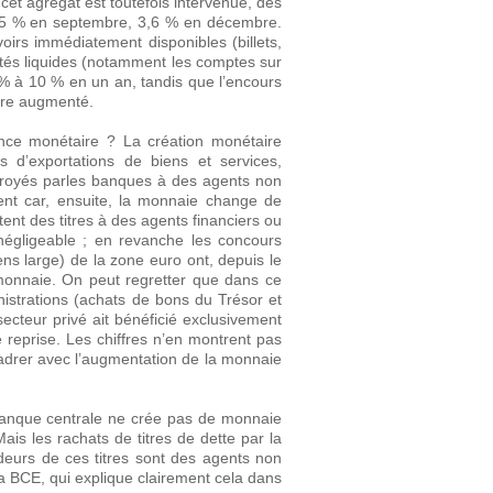
cet agrégat est toutefois intervenue, dès
2,5 % en septembre, 3,6 % en décembre.
oirs immédiatement disponibles (billets,
utés liquides (notamment les comptes sur
 % à 10 % en un an, tandis que l’encours
ère augmenté.
sance monétaire ? La création monétaire
tes d’exportations de biens et services,
troyés parles banques à des agents non
ement car, ensuite, la monnaie change de
ent des titres à des agents financiers ou
é négligeable ; en revanche les concours
ens large) de la zone euro ont, depuis le
 monnaie. On peut regretter que dans ce
nistrations (achats de bons du Trésor et
secteur privé ait bénéficié exclusivement
 reprise. Les chiffres n’en montrent pas
cadrer avec l’augmentation de la monnaie
 banque centrale ne crée pas de monnaie
ais les rachats de titres de dette par la
deurs de ces titres sont des agents non
a BCE, qui explique clairement cela dans