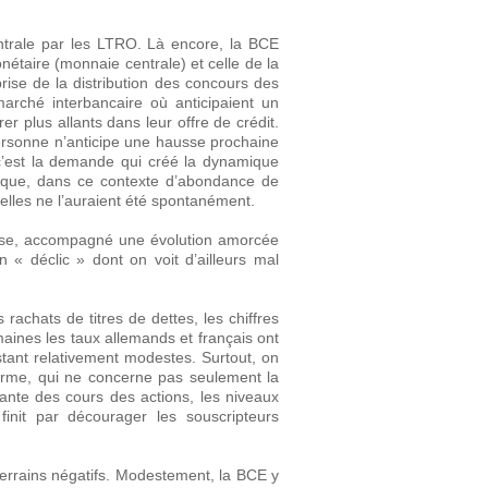
entrale par les LTRO. Là encore, la BCE
onétaire (monnaie centrale) et celle de la
prise de la distribution des concours des
arché interbancaire où anticipaient un
r plus allants dans leur offre de crédit.
rsonne n’anticipe une hausse prochaine
t c’est la demande qui créé la dynamique
a que, dans ce contexte d’abondance de
u’elles ne l’auraient été spontanément.
lyse, accompagné une évolution amorcée
n « déclic » dont on voit d’ailleurs mal
 rachats de titres de dettes, les chiffres
aines les taux allemands et français ont
stant relativement modestes. Surtout, on
rme, qui ne concerne pas seulement la
nante des cours des actions, les niveaux
init par décourager les souscripteurs
 terrains négatifs. Modestement, la BCE y