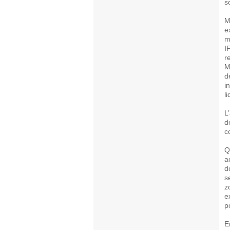
s
M
e
m
I
r
M
d
i
l
L
d
c
Q
a
d
s
z
e
p
E