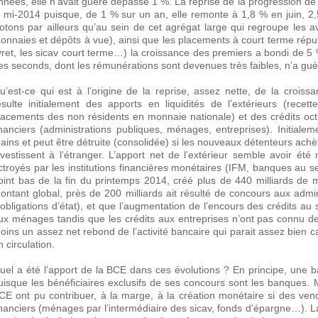
nnées, elle n’avait guère dépassé 1 %. La reprise de la progression de 
a mi-2014 puisque, de 1 % sur un an, elle remonte à 1,8 % en juin, 
otons par ailleurs qu’au sein de cet agrégat large qui regroupe les av
onnaies et dépôts à vue), ainsi que les placements à court terme rép
ivret, les sicav court terme…) la croissance des premiers a bondi de 5
es seconds, dont les rémunérations sont devenues très faibles, n’a gu
u’est-ce qui est à l’origine de la reprise, assez nette, de la crois
ésulte initialement des apports en liquidités de l’extérieurs (recet
lacements des non résidents en monnaie nationale) et des crédits oc
inanciers (administrations publiques, ménages, entreprises). Initial
ains et peut être détruite (consolidée) si les nouveaux détenteurs achèt
nvestissent à l’étranger. L’apport net de l’extérieur semble avoir ét
ctroyés par les institutions financières monétaires (IFM, banques au s
oint bas de la fin du printemps 2014, créé plus de 440 milliards de
ontant global, près de 200 milliards ait résulté de concours aux admi
’obligations d’état), et que l’augmentation de l’encours des crédits au 
ux ménages tandis que les crédits aux entreprises n’ont pas connu de
oins un assez net rebond de l’activité bancaire qui parait assez bien 
n circulation.
uel a été l’apport de la BCE dans ces évolutions ? En principe, une
uisque les bénéficiaires exclusifs de ses concours sont les banques. M
CE ont pu contribuer, à la marge, à la création monétaire si des ven
inanciers (ménages par l’intermédiaire des sicav, fonds d’épargne…). L