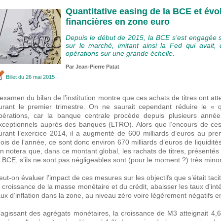
Quantitative easing de la BCE et évo
financières en zone euro
Depuis le début de 2015, la BCE s’est engagée su
sur le marché, imitant ainsi la Fed qui avait,
opérations sur une grande échelle.
Par Jean-Pierre Patat
Billet
du 26 mai 2015
’examen du bilan de l’institution montre que ces achats de titres ont at
urant le premier trimestre. On ne saurait cependant réduire le « 
pérations, car la banque centrale procède depuis plusieurs anné
xceptionnels auprès des banques (LTRO). Alors que l’encours de ces a
urant l’exercice 2014, il a augmenté de 600 milliards d’euros au prem
ois de l’année, ce sont donc environ 670 milliards d’euros de liquidité
n notera que, dans ce montant global, les rachats de titres, présent
a BCE, s’ils ne sont pas négligeables sont (pour le moment ?) très minor
eut-on évaluer l’impact de ces mesures sur les objectifs que s’était tac
a croissance de la masse monétaire et du crédit, abaisser les taux d’inté
aux d’inflation dans la zone, au niveau zéro voire légèrement négatifs e
’agissant des agrégats monétaires, la croissance de M3 atteignait 4