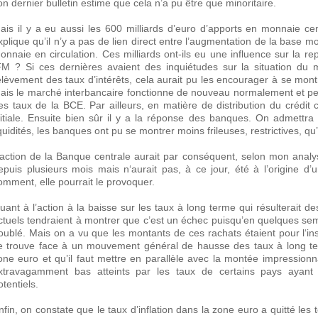
on dernier bulletin estime que cela n’a pu être que minoritaire.
ais il y a eu aussi les 600 milliards d’euro d’apports en monnaie c
xplique qu’il n’y a pas de lien direct entre l’augmentation de la base m
onnaie en circulation. Ces milliards ont-ils eu une influence sur la re
FM ? Si ces dernières avaient des inquiétudes sur la situation du m
elèvement des taux d’intérêts, cela aurait pu les encourager à se montre
ais le marché interbancaire fonctionne de nouveau normalement et pe
es taux de la BCE. Par ailleurs, en matière de distribution du crédi
nitiale. Ensuite bien sûr il y a la réponse des banques. On admettr
iquidités, les banques ont pu se montrer moins frileuses, restrictives, q
’action de la Banque centrale aurait par conséquent, selon mon ana
epuis plusieurs mois mais n‘aurait pas, à ce jour, été à l’origine d’u
omment, elle pourrait le provoquer.
uant à l’action à la baisse sur les taux à long terme qui résulterait des
ctuels tendraient à montrer que c’est un échec puisqu’en quelques sem
oublé. Mais on a vu que les montants de ces rachats étaient pour l‘in
e trouve face à un mouvement général de hausse des taux à long te
one euro et qu’il faut mettre en parallèle avec la montée impression
xtravagamment bas atteints par les taux de certains pays ayant f
otentiels.
nfin, on constate que le taux d’inflation dans la zone euro a quitté les