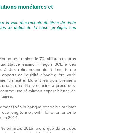
lutions monétaires et
r la voie des rachats de titres de dette
 dés le début de la crise, pratiqué ces
teint un peu moins de 70 milliards d’euros
quantitative easing » façon BCE à ces
es à des refinancements à long terme
pports de liquidité n’avait guère varié
ier trimestre. Durant les trois premiers
s que le quantitative easing a procurées.
és comme une révolution copernicienne de
itaires.
itement fixés la banque centrale : ranimer
rêt à long terme ; enfin faire remonter le
n fin 2014.
,6 % en mars 2015, alors que durant des