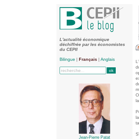
L'actualité économique
déchiffrée par les économistes
du CEPII
Bilingue
|
Français
|
Anglais
L
d
o
e
d
m
O
l
P
l
t
S
Jean-Pierre Patat