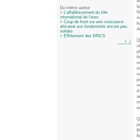
a
l
Du même auteur
N
> L’affaiblissement du rôle
m
international de l’euro
> Coup de froid sur une croissance
l
africaine aux fondements encore peu
d
solides
> Effritement des BRICS
Q
+
r
p
f
m
i
o
p
m
d
a
m
e
Q
p
B
f