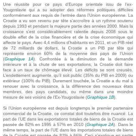
Une réussite pour ce pays d’Europe orientale issu de l’ex-
Yougoslavie qui a su adopter des réformes politiques difficiles
conformément aux requis de l’entrée dans l’Union européenne. La
Croatie a vu son revenu par tête s’accroître à un rythme soutenu
depuis 1993 et pendant la majeure partie des années 2000. Mais la
croissance s’est considérablement ralentie depuis 2008 sous le
double effet de la crise financière et de la crise économique qui
affecte le pays. Avec 4,4 millions d’habitants en 2011, et un PIB réel
de 72 milliards de dollars, la Croatie a un PIB par tête qui
représente environ 60% de la moyenne des pays de l’Union
(
Graphique 1A
). Confrontée à la diminution de la demande
intérieure et à la chute de ses exportations, la Croatie doit faire
face à un taux de chômage élevé. Les déficits se sont creusés.
L’endettement augmente, qu’il soit public (35% du PIB en 2009) ou
extérieur (100% du PIB). Durement touchée, la Croatie a du mal à
renouer avec la croissance, à la différence des nouveaux états
membres, des pays candidats, ou même dans une moindre
mesure de ses voisins de l’Ex-Yougoslavie (
Graphique 1B
).
Si l’Union européenne est depuis longtemps le premier partenaire
commercial de la Croatie, ce constat doit toutefois être nuancé. La
part de l’UE dans les exportations totales de biens de la Croatie est
passée de 82% en 1995 à 57% en 2010 (
Graphique 2A
). Dans le
même temps, la part de l’UE dans les importations totales de biens
de la Croatie est passée de 82% à 66%. Ceci s’explique en partie