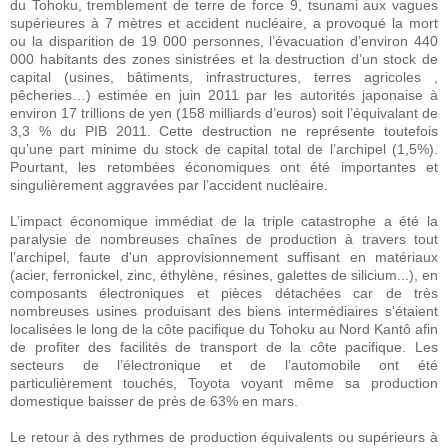
du Tohoku, tremblement de terre de force 9, tsunami aux vagues
supérieures à 7 mètres et accident nucléaire, a provoqué la mort
ou la disparition de 19 000 personnes, l’évacuation d’environ 440
000 habitants des zones sinistrées et la destruction d’un stock de
capital (usines, bâtiments, infrastructures, terres agricoles ,
pêcheries…) estimée en juin 2011 par les autorités japonaise à
environ 17 trillions de yen (158 milliards d’euros) soit l’équivalant de
3,3 % du PIB 2011. Cette destruction ne représente toutefois
qu’une part minime du stock de capital total de l’archipel (1,5%).
Pourtant, les retombées économiques ont été importantes et
singulièrement aggravées par l’accident nucléaire.
L’impact économique immédiat de la triple catastrophe a été la
paralysie de nombreuses chaînes de production à travers tout
l’archipel, faute d'un approvisionnement suffisant en matériaux
(acier, ferronickel, zinc, éthylène, résines, galettes de silicium...), en
composants électroniques et pièces détachées car de très
nombreuses usines produisant des biens intermédiaires s'étaient
localisées le long de la côte pacifique du Tohoku au Nord Kantô afin
de profiter des facilités de transport de la côte pacifique. Les
secteurs de l’électronique et de l’automobile ont été
particulièrement touchés, Toyota voyant même sa production
domestique baisser de près de 63% en mars.
Le retour à des rythmes de production équivalents ou supérieurs à