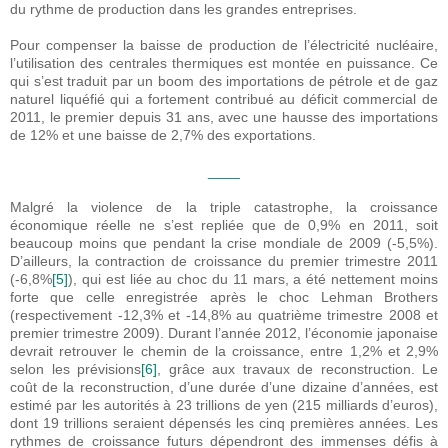
du rythme de production dans les grandes entreprises.
Pour compenser la baisse de production de l’électricité nucléaire,
l’utilisation des centrales thermiques est montée en puissance. Ce
qui s’est traduit par un boom des importations de pétrole et de gaz
naturel liquéfié qui a fortement contribué au déficit commercial de
2011, le premier depuis 31 ans, avec une hausse des importations
de 12% et une baisse de 2,7% des exportations.
____
Malgré la violence de la triple catastrophe, la croissance
économique réelle ne s’est repliée que de 0,9% en 2011, soit
beaucoup moins que pendant la crise mondiale de 2009 (-5,5%).
D’ailleurs, la contraction de croissance du premier trimestre 2011
(-6,8%
[5]
), qui est liée au choc du 11 mars, a été nettement moins
forte que celle enregistrée après le choc Lehman Brothers
(respectivement -12,3% et -14,8% au quatrième trimestre 2008 et
premier trimestre 2009). Durant l’année 2012, l’économie japonaise
devrait retrouver le chemin de la croissance, entre 1,2% et 2,9%
selon les prévisions
[6]
, grâce aux travaux de reconstruction. Le
coût de la reconstruction, d’une durée d’une dizaine d’années, est
estimé par les autorités à 23 trillions de yen (215 milliards d’euros),
dont 19 trillions seraient dépensés les cinq premières années. Les
rythmes de croissance futurs dépendront des immenses défis à