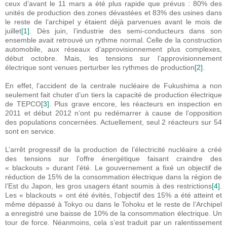
ceux d’avant le 11 mars a été plus rapide que prévus : 80% des
unités de production des zones dévastées et 83% des usines dans
le reste de l’archipel y étaient déjà parvenues avant le mois de
juillet
[1]
. Dès juin, l’industrie des semi-conducteurs dans son
ensemble avait retrouvé un rythme normal. Celle de la construction
automobile, aux réseaux d’approvisionnement plus complexes,
début octobre. Mais, les tensions sur l’approvisionnement
électrique sont venues perturber les rythmes de production
[2]
.
En effet, l’accident de la centrale nucléaire de Fukushima a non
seulement fait chuter d’un tiers la capacité de production électrique
de TEPCO
[3]
. Plus grave encore, les réacteurs en inspection en
2011 et début 2012 n’ont pu redémarrer à cause de l’opposition
des populations concernées. Actuellement, seul 2 réacteurs sur 54
sont en service.
L’arrêt progressif de la production de l’électricité nucléaire a créé
des tensions sur l’offre énergétique faisant craindre des
« blackouts » durant l’été. Le gouvernement a fixé un objectif de
réduction de 15% de la consommation électrique dans la région de
l’Est du Japon, les gros usagers étant soumis à des restrictions
[4]
.
Les « blackouts » ont été évités, l’objectif des 15% a été atteint et
même dépassé à Tokyo ou dans le Tohoku et le reste de l’Archipel
a enregistré une baisse de 10% de la consommation électrique. Un
tour de force. Néanmoins, cela s’est traduit par un ralentissement