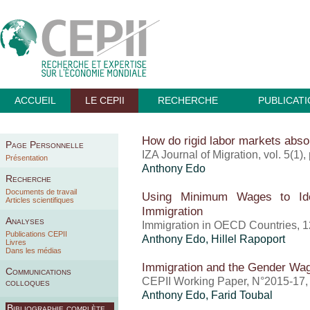
ACCUEIL
LE CEPII
RECHERCHE
PUBLICAT
How do rigid labor markets abs
Page Personnelle
IZA Journal of Migration, vol. 5(1),
Présentation
Anthony Edo
Recherche
Documents de travail
Using Minimum Wages to Iden
Articles scientifiques
Immigration
Analyses
Immigration in OECD Countries, 
Publications CEPII
Anthony Edo
,
Hillel Rapoport
Livres
Dans les médias
Immigration and the Gender Wa
Communications
CEPII Working Paper, N°2015-17,
colloques
Anthony Edo
,
Farid Toubal
Bibliographie complète