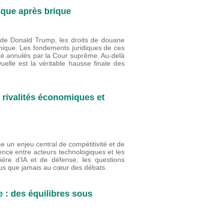
ique après brique
s de Donald Trump, les droits de douane
mique. Les fondements juridiques de ces
été annulés par la Cour suprême. Au-delà
lle est la véritable hausse finale des
s rivalités économiques et
me un enjeu central de compétitivité et de
rence entre acteurs technologiques et les
ière d’IA et de défense, les questions
plus que jamais au cœur des débats.
 : des équilibres sous