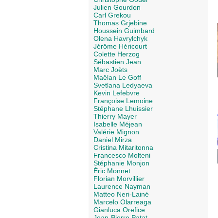
Julien Gourdon
Carl Grekou
Thomas Grjebine
Houssein Guimbard
Olena Havrylchyk
Jérôme Héricourt
Colette Herzog
Sébastien Jean
Marc Joëts
Maëlan Le Goff
Svetlana Ledyaeva
Kevin Lefebvre
Françoise Lemoine
Stéphane Lhuissier
Thierry Mayer
Isabelle Méjean
Valérie Mignon
Daniel Mirza
Cristina Mitaritonna
Francesco Molteni
Stéphanie Monjon
Éric Monnet
Florian Morvillier
Laurence Nayman
Matteo Neri-Lainé
Marcelo Olarreaga
Gianluca Orefice
Jean-Pierre Patat