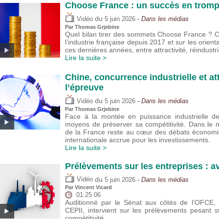
Choose France : un succès en trompe
du
Vidéo
5 juin 2026
- Dans les médias
Par
Thomas Grjebine
Quel bilan tirer des sommets Choose France ? Cet
l’industrie française depuis 2017 et sur les orie
ces dernières années, entre attractivité, réindustria
Lire la suite >
Chine, concurrence industrielle et att
l’épreuve
du
Vidéo
5 juin 2026
- Dans les médias
Par
Thomas Grjebine
Face à la montée en puissance industrielle de 
moyens de préserver sa compétitivité. Dans le m
de la France reste au cœur des débats économi
internationale accrue pour les investissements.
Lire la suite >
Prélèvements sur les entreprises : a
du
Vidéo
5 juin 2026
- Dans les médias
Par
Vincent Vicard
01:25:06
Auditionné par le Sénat aux côtés de l’OFCE, V
CEPII, intervient sur les prélèvements pesant su
compétitivité.