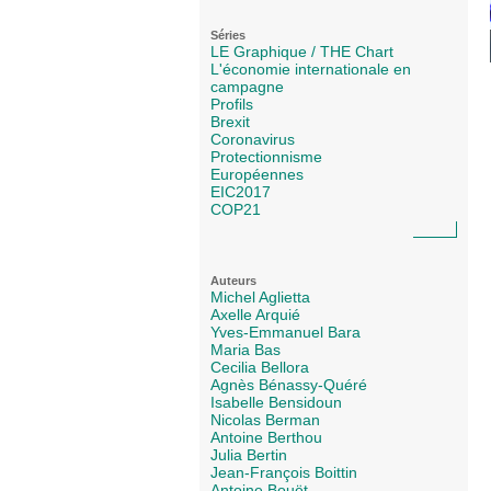
Séries
LE Graphique / THE Chart
L'économie internationale en
campagne
Profils
Brexit
Coronavirus
Protectionnisme
Européennes
EIC2017
COP21
Auteurs
Michel Aglietta
Axelle Arquié
Yves-Emmanuel Bara
Maria Bas
Cecilia Bellora
Agnès Bénassy-Quéré
Isabelle Bensidoun
Nicolas Berman
Antoine Berthou
Julia Bertin
Jean-François Boittin
Antoine Bouët