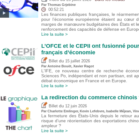
Par
Thomas Grjebine
00:52:21
Les finances publiques françaises, le réarmeme
pour l’économie européenne étaient au cœur de
marges de manœuvre budgétaires des États et l
renforcement des capacités de défense en Europ
Lire la suite >
L’OFCE et le CEPII ont fusionné pour
français d’économie
du
Billet
15 juillet 2026
Par
Antoine Bouët
, Xavier Ragot
L'IFE, ce nouveau centre de recherche économ
Sciences Po, indépendant et non partisan, est a
débat économique en France et en Europe.
Lire la suite >
La redirection du commerce chinois 
du
Billet
12 juin 2026
Par
Charlotte Emlinger
,
Kevin Lefebvre
,
Isabelle Méjean
,
Vin
La fermeture des États-Unis depuis le retour a
risque d’une réorientation des exportations chin
ampleur ?
Lire la suite >