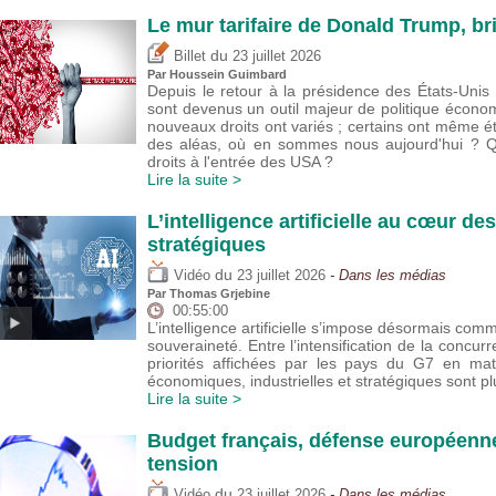
Le mur tarifaire de Donald Trump, br
du
Billet
23 juillet 2026
Par
Houssein Guimbard
Depuis le retour à la présidence des États-Uni
sont devenus un outil majeur de politique écono
nouveaux droits ont variés ; certains ont même 
des aléas, où en sommes nous aujourd'hui ? Que
droits à l'entrée des USA ?
Lire la suite >
L’intelligence artificielle au cœur de
stratégiques
du
Vidéo
23 juillet 2026
- Dans les médias
Par
Thomas Grjebine
00:55:00
L’intelligence artificielle s’impose désormais com
souveraineté. Entre l’intensification de la concur
priorités affichées par les pays du G7 en mat
économiques, industrielles et stratégiques sont 
Lire la suite >
Budget français, défense européenne
tension
du
Vidéo
23 juillet 2026
- Dans les médias