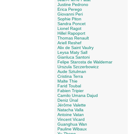
Justine Pedrono
Erica Perego
Giovanni Peri
Sophie Piton
Sandra Poncet
Lionel Ragot
Hillel Rapoport
Thomas Renault
Ariell Reshef
Alix de Saint Vaulry
Leysa Maty Sall
Gianluca Santoni
Felipe Starosta de Waldemar
Urszula Szczerbowicz
Aude Sztulman
Cristina Terra
Malte Thie
Farid Toubal
Fabien Tripier
Camilo Umana Dajud
Deniz Ünal
Jérôme Valette
Natacha Valla
Antoine Vatan
Vincent Vicard
Guanghua Wan
Pauline Wibaux
Yu Zheng