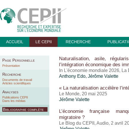
ACCUEIL
LE CEPII
RECHERCHE
PUBLICAT
Naturalisation, asile, régula
Page Personnelle
l’intégration économique des im
Présentation
In L'économie mondiale 2026, La
Recherche
Anthony Edo
,
Jérôme Valette
Documents de travail
Articles scientifiques
« La naturalisation accélère l’i
Analyses
Le Monde, 20 mai 2025
Publications CEPII
Jérôme Valette
Dans les médias
Bibliographie complète
L’économie française manque
migratoire ?
Le Blog du CEPII, Audio, 2 avril 2
Jérôme Valette