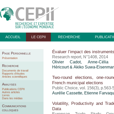
ACCUEIL
LE CEPII
RECHERCHE
PUBLICAT
Évaluer l’impact des instruments
Page Personnelle
Research report, N°1408, 2014
Présentation
Olivier Cadot, Anne-Célia
Recherche
Héricourt
& Akiko Suwa-Eisenma
Documents de travail
Rapports d'études
Two-round elections, one-rou
Articles scientifiques
French municipal elections
Analyses
Public Choice, vol. 156(3), p.563
Publications CEPII
Autres articles
Aurélie Cassette, Etienne Farvaq
Livres
Dans les médias
Volatility, Productivity and Tr
Communications
Data
colloques
European Trade Study Gro