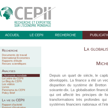
ACCUEIL
LE CEPII
RECHERCHE
PUBLICAT
La globalis
Recherche
Documents de travail
International Economics
Rapports d’étude
Miche
Revues scientifiques
Analyses
Depuis un quart de siècle, le cap
L'économie mondiale
La Lettre du CEPII
développés. La finance a été un ve
Le Blog du CEPII
Les vidéos
disparition du système de Bretton
Livres
soixante-dix. La globalisation finan
Panorama du CEPII
Policy Brief
qui ont affecté les principes de 
transformations très profondes qui 
La vie du CEPII
systèmes financiers nationaux et l'intég
Rapport d'activité
Rapport d'évaluation