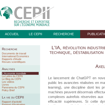
ACCUEIL
LE CEPII
RECHERCHE
PUBLICAT
L’IA, révolution industri
Recherche
technique, déstabilisation
Documents de travail
International Economics
Rapports d’étude
Revues scientifiques
Axel
Analyses
L'économie mondiale
La Lettre du CEPII
Le lancement de ChatGPT en novem
Le Blog du CEPII
Les vidéos
public les avancées réalisées en ma
Livres
learning), une discipline dont le
Panorama du CEPII
Policy Brief
machines peuvent désormais effectu
complexes autrefois réservées aux 
La vie du CEPII
efficacité supérieures. Si cette 
Rapport d'activité
Rapport d'évaluation