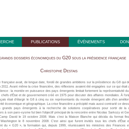
HERCHE
PUBLICATIONS
ÉVÉNEMENTS
DON
grands dossiers économiques du G20 sous la présidence française
Christophe Destais
e française avait, de longue date, fondé de grandes ambitions sur la présidence du G8 qui d
en 2011. Avant même la crise financière, des réflexions avaient été engagées sur ce qui était 
dence : la montée en puissance des pays émergents limitait fortement la représentativité d
 chefs d’État et de gouvernement créé en 1975 pour discuter des affaires mondiales. À l’ori
ançais était d’élargir le G8 à cinq ou six représentants du monde émergent afin d’en amélior
vité économique et géographique. La crise financière a précipité mais aussi contrarié ce dess
s grands pays émergents à la recherche de solutions coopératives pour sortir de la c
lors à son paro-xysme fut bien l’objectif principal de la rencontre entre Nicolas Sarkozy et G
amp David le 19 octobre 2008. Mais c’est la Maison Blanche qui décida du format fina
ashington le 8 novembre 2008. C’est ainsi que furent invités tous les chefs d’État e
t du « G20 », la formation qui, depuis 1999, réunissaient les ministres des Finances e