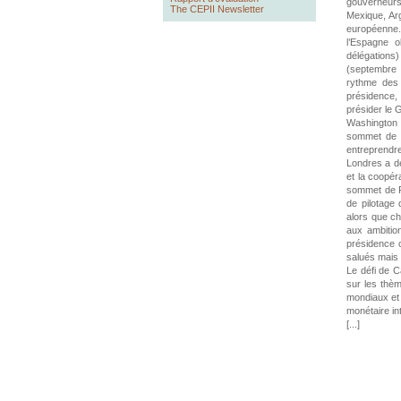
gouverneurs
The CEPII Newsletter
Mexique, Arg
européenne.
l’Espagne o
délégations)
(septembre 
rythme des 
présidence,
présider le 
Washington 
sommet de W
entreprendre
Londres a dé
et la coopér
sommet de P
de pilotage
alors que ch
aux ambition
présidence c
salués mais 
Le défi de C
sur les thè
mondiaux et l
monétaire in
[...]