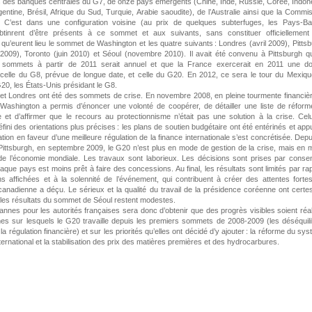
 des banques centrales du G7, de onze pays émergents (Chine, Inde, Russie, Corée, Indon
entine, Brésil, Afrique du Sud, Turquie, Arabie saoudite), de l’Australie ainsi que la Commi
 C’est dans une configuration voisine (au prix de quelques subterfuges, les Pays-Ba
btinrent d’être présents à ce sommet et aux suivants, sans constituer officiellement
 qu’eurent lieu le sommet de Washington et les quatre suivants : Londres (avril 2009), Pitts
2009), Toronto (juin 2010) et Séoul (novembre 2010). Il avait été convenu à Pittsburgh q
sommets à partir de 2011 serait annuel et que la France exercerait en 2011 une do
 celle du G8, prévue de longue date, et celle du G20. En 2012, ce sera le tour du Mexiq
G20, les États-Unis présidant le G8.
et Londres ont été des sommets de crise. En novembre 2008, en pleine tourmente financièr
ashington a permis d’énoncer une volonté de coopérer, de détailler une liste de réfor
 et d’affirmer que le recours au protectionnisme n’était pas une solution à la crise. Cel
fini des orientations plus précises : les plans de soutien budgétaire ont été entérinés et ap
ation en faveur d’une meilleure régulation de la finance internationale s’est concrétisée. Depu
ittsburgh, en septembre 2009, le G20 n’est plus en mode de gestion de la crise, mais en
 de l’économie mondiale. Les travaux sont laborieux. Les décisions sont prises par cons
aque pays est moins prêt à faire des concessions. Au final, les résultats sont limités par ra
s affichées et à la solennité de l’événement, qui contribuent à créer des attentes forte
anadienne a déçu. Le sérieux et la qualité du travail de la présidence coréenne ont certe
les résultats du sommet de Séoul restent modestes.
annes pour les autorités françaises sera donc d’obtenir que des progrès visibles soient réa
mes sur lesquels le G20 travaille depuis les premiers sommets de 2008-2009 (les déséquil
a régulation financière) et sur les priorités qu’elles ont décidé d’y ajouter : la réforme du sy
ternational et la stabilisation des prix des matières premières et des hydrocarbures.