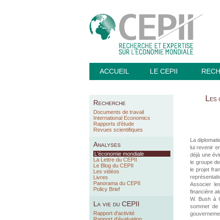
ACCUEIL
LE CEPII
REC
Les 
Recherche
Documents de travail
International Economics
Rapports d’étude
Revues scientifiques
La diplomati
Analyses
lui revenir 
L'économie mondiale
déjà une évi
La Lettre du CEPII
le groupe de
Le Blog du CEPII
le projet fr
Les vidéos
représentati
Livres
Panorama du CEPII
Associer le
Policy Brief
financière a
W. Bush à C
La vie du CEPII
sommet de W
Rapport d'activité
gouvernemen
Rapport d'évaluation