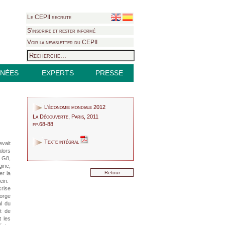
Le CEPII recrute
S'inscrire et rester informé
Voir la newsletter du CEPII
NÉES
EXPERTS
PRESSE
L'économie mondiale 2012
La Découverte, Paris, 2011
pp.68-88
Texte intégral
evait
alors
u G8,
gine,
Retour
er la
ein.
rise
eorge
l du
t de
t les