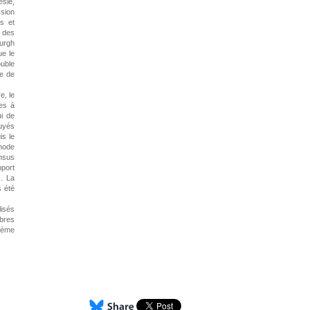
ésie,
ssion
s et
 des
burgh
ue le
uble
ue de
e, le
mes à
ui de
puyés
is le
 mode
ensus
pport
s. La
s été
lisés
ibres
stème