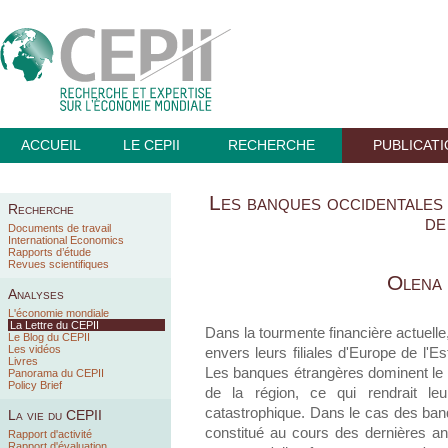
ACCUEIL
LE CEPII
RECHERCHE
PUBLICAT
Les banques occidentales 
Recherche
de
Documents de travail
International Economics
Rapports d’étude
Revues scientifiques
Olena
Analyses
L'économie mondiale
La Lettre du CEPII
Dans la tourmente financière actuelle
Le Blog du CEPII
Les vidéos
envers leurs filiales d'Europe de l'
Livres
Les banques étrangères dominent le
Panorama du CEPII
Policy Brief
de la région, ce qui rendrait le
catastrophique. Dans le cas des banq
La vie du CEPII
constitué au cours des dernières an
Rapport d'activité
Rapport d'évaluation