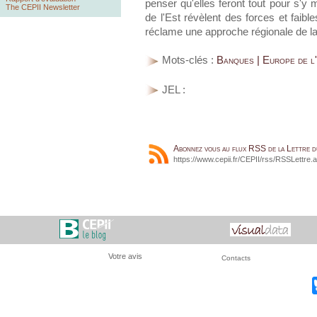
penser qu'elles feront tout pour s'y 
The CEPII Newsletter
de l'Est révèlent des forces et faibl
réclame une approche régionale de la 
Mots-clés :
Banques | Europe de l'
JEL :
Abonnez vous au flux RSS de la Lettre 
https://www.cepii.fr/CEPII/rss/RSSLettre.
Votre avis
Contacts