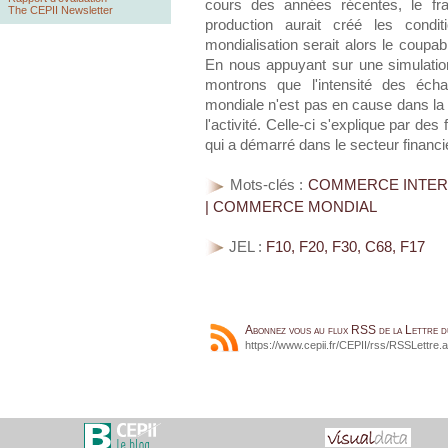
cours des années récentes, le fra
The CEPII Newsletter
production aurait créé les condi
mondialisation serait alors le coup
En nous appuyant sur une simulati
montrons que l'intensité des écha
mondiale n'est pas en cause dans la
l'activité. Celle-ci s'explique par de
qui a démarré dans le secteur financi
Mots-clés :
COMMERCE INTERN
| COMMERCE MONDIAL
JEL :
F10, F20, F30, C68, F17
Abonnez vous au flux RSS de la Lettre 
https://www.cepii.fr/CEPII/rss/RSSLettre.