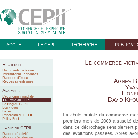
ACCUEIL
LE CEPII
RECHERCHE
PUBLICAT
Le commerce victim
Recherche
Documents de travail
International Economics
Rapports d’étude
Agnès B
Revues scientifiques
Yva
Analyses
Lione
L'économie mondiale
David Kho
La Lettre du CEPII
Le Blog du CEPII
Les vidéos
Livres
La chute brutale du commerce mond
Panorama du CEPII
Policy Brief
premiers mois de 2009 a suscité d
dans ce décrochage sensiblement plus
La vie du CEPII
des évolutions passées. Après avo
Rapport d'activité
Rapport d'évaluation