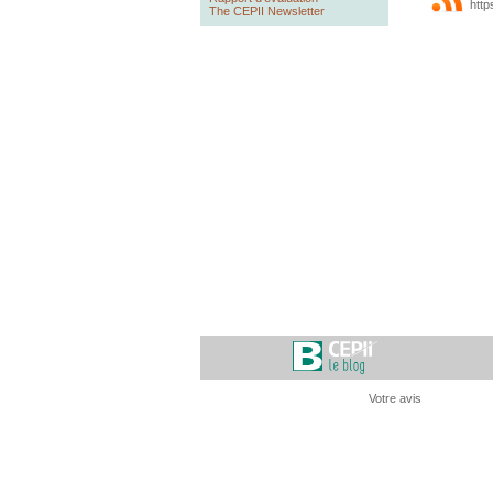
http
The CEPII Newsletter
Votre avis