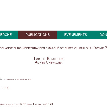
HERCHE
PUBLICATIONS
ÉVÉNEMENTS
DON
-échange euro-méditerranéen : marché de dupes ou pari sur l'avenir ?
Isabelle Bensidoun
Agnès Chevallier
és :
commerce international
10, F14
nnez vous au flux RSS de la Lettre du CEPII