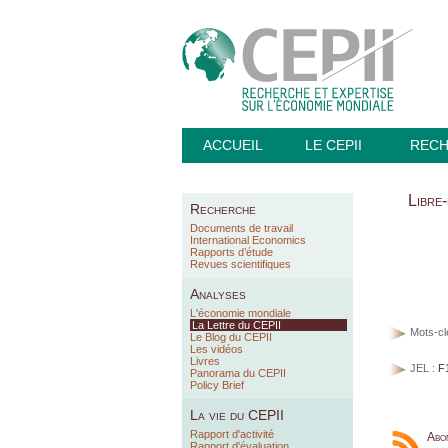
ACCUEIL
LE CEPII
REC
Libre
Recherche
Documents de travail
International Economics
Rapports d’étude
Revues scientifiques
Analyses
L'économie mondiale
La Lettre du CEPII
Mots-cl
Le Blog du CEPII
Les vidéos
Livres
JEL :
F
Panorama du CEPII
Policy Brief
La vie du CEPII
Rapport d'activité
Abo
Rapport d'évaluation