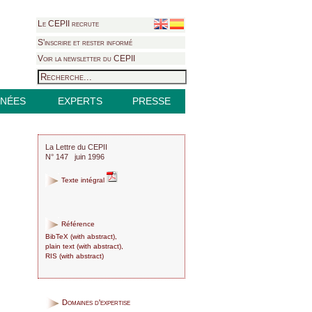
Le CEPII recrute
S'inscrire et rester informé
Voir la newsletter du CEPII
NÉES
EXPERTS
PRESSE
La Lettre du CEPII
N° 147 juin 1996
Texte intégral
Référence
BibTeX
(
with abstract
),
plain text
(
with abstract
),
RIS
(
with abstract
)
Domaines d'expertise