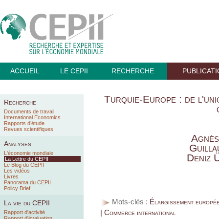
ACCUEIL
LE CEPII
RECHERCHE
PUBLICAT
Turquie-Europe : de l'uni
Recherche
Documents de travail
International Economics
Rapports d’étude
Revues scientifiques
Agnès
Analyses
Guilla
L'économie mondiale
Deniz 
La Lettre du CEPII
Le Blog du CEPII
Les vidéos
Livres
Panorama du CEPII
Policy Brief
Mots-clés :
Élargissement européen
La vie du CEPII
| Commerce international
Rapport d'activité
Rapport d'évaluation