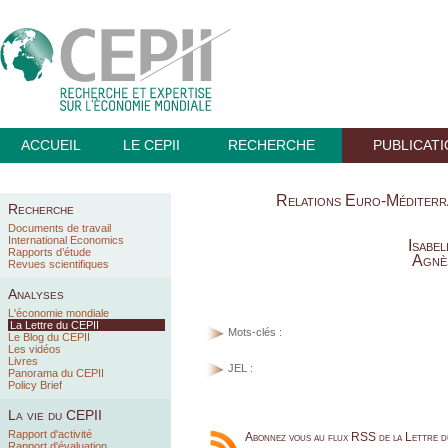
ACCUEIL
LE CEPII
RECHERCHE
PUBLICAT
Relations Euro-Méditerr
Recherche
Documents de travail
International Economics
Isabe
Rapports d’étude
Agnè
Revues scientifiques
Analyses
L'économie mondiale
La Lettre du CEPII
Mots-clés :
Le Blog du CEPII
Les vidéos
Livres
JEL :
Panorama du CEPII
Policy Brief
La vie du CEPII
Rapport d'activité
Abonnez vous au flux RSS de la Lettre 
Rapport d'évaluation