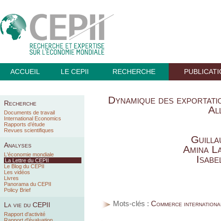
ACCUEIL
LE CEPII
RECHERCHE
PUBLICAT
Dynamique des exportati
Recherche
Al
Documents de travail
International Economics
Rapports d’étude
Revues scientifiques
Guilla
Analyses
Amina L
L'économie mondiale
Isabe
La Lettre du CEPII
Le Blog du CEPII
Les vidéos
Livres
Panorama du CEPII
Policy Brief
Mots-clés :
Commerce international
La vie du CEPII
Rapport d'activité
Rapport d'évaluation