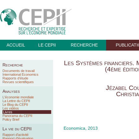
ACCUEIL
LE CEPII
RECHERCHE
PUBLICAT
Les Systèmes financiers. 
Recherche
(4ème éditio
Documents de travail
International Economics
Rapports d’étude
Revues scientifiques
Jézabel Co
Analyses
Christia
L'économie mondiale
La Lettre du CEPII
Le Blog du CEPII
Les vidéos
Livres
Panorama du CEPII
Policy Brief
Economica, 2013
La vie du CEPII
Rapport d'activité
Rapport d'évaluation