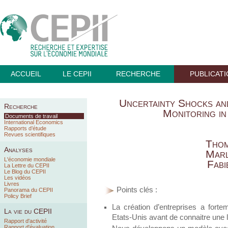
ACCUEIL
LE CEPII
RECHERCHE
PUBLICAT
Uncertainty Shocks an
Recherche
Monitoring in
Documents de travail
International Economics
Rapports d’étude
Revues scientifiques
Thom
Analyses
Marl
L'économie mondiale
Fabi
La Lettre du CEPII
Le Blog du CEPII
Les vidéos
Livres
Points clés :
Panorama du CEPII
Policy Brief
La création d’entreprises a fort
La vie du CEPII
Etats-Unis avant de connaitre une l
Rapport d'activité
Rapport d'évaluation