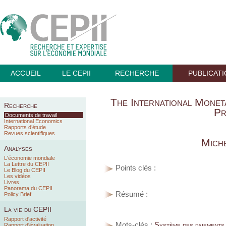
ACCUEIL
LE CEPII
RECHERCHE
PUBLICAT
The International Monet
Recherche
Pr
Documents de travail
International Economics
Rapports d’étude
Revues scientifiques
Miche
Analyses
L'économie mondiale
La Lettre du CEPII
Points clés :
Le Blog du CEPII
Les vidéos
Livres
Panorama du CEPII
Résumé :
Policy Brief
La vie du CEPII
Rapport d'activité
Mots-clés :
Système des paiements
Rapport d'évaluation