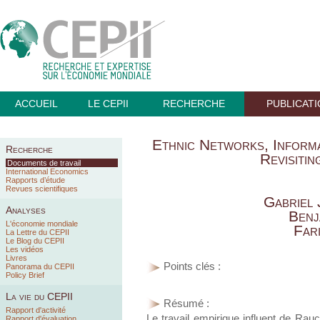
ACCUEIL
LE CEPII
RECHERCHE
PUBLICAT
Ethnic Networks, Informa
Recherche
Revisitin
Documents de travail
International Economics
Rapports d’étude
Revues scientifiques
Gabriel 
Analyses
Benj
L'économie mondiale
Far
La Lettre du CEPII
Le Blog du CEPII
Les vidéos
Livres
Points clés :
Panorama du CEPII
Policy Brief
La vie du CEPII
Résumé :
Rapport d'activité
Le travail empirique influent de Rau
Rapport d'évaluation