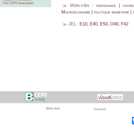
The CEPII Newsletter
Mots-clés :
croissance | coord
Macroéconomie | politique monétaire | 
JEL :
E10, E40, E50, O40, F42
Votre avis
Contacts