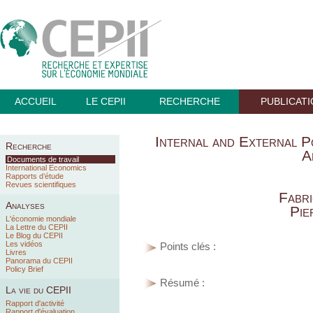
ACCUEIL
LE CEPII
RECHERCHE
PUBLICAT
Internal and External P
Recherche
A
Documents de travail
International Economics
Rapports d’étude
Revues scientifiques
Fabr
Analyses
Pie
L'économie mondiale
La Lettre du CEPII
Le Blog du CEPII
Les vidéos
Points clés :
Livres
Panorama du CEPII
Policy Brief
Résumé :
La vie du CEPII
Rapport d'activité
Rapport d'évaluation