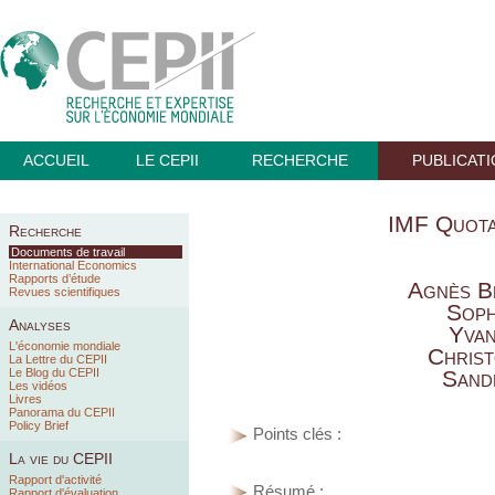
ACCUEIL
LE CEPII
RECHERCHE
PUBLICAT
IMF Quota
Recherche
Documents de travail
International Economics
Rapports d’étude
Agnès B
Revues scientifiques
Soph
Analyses
Yva
L'économie mondiale
Chris
La Lettre du CEPII
Le Blog du CEPII
Sand
Les vidéos
Livres
Panorama du CEPII
Policy Brief
Points clés :
La vie du CEPII
Rapport d'activité
Résumé :
Rapport d'évaluation