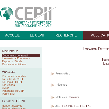
ACCUEIL
LE CEPII
RECHERCHE
PUBLICAT
Location Decis
Recherche
Documents de travail
International Economics
Isab
Rapports d’étude
Lis
Revues scientifiques
Analyses
Points clés :
L'économie mondiale
La Lettre du CEPII
Le Blog du CEPII
Résumé :
Les vidéos
Livres
Panorama du CEPII
Policy Brief
Mots-clés :
Salaires
La vie du CEPII
Rapport d'activité
JEL :
F12, f16, F21, F31, F41
Rapport d'évaluation