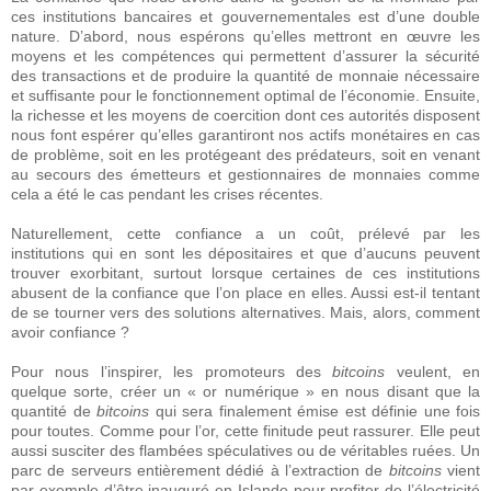
ces institutions bancaires et gouvernementales est d’une double
nature. D’abord, nous espérons qu’elles mettront en œuvre les
moyens et les compétences qui permettent d’assurer la sécurité
des transactions et de produire la quantité de monnaie nécessaire
et suffisante pour le fonctionnement optimal de l’économie. Ensuite,
la richesse et les moyens de coercition dont ces autorités disposent
nous font espérer qu’elles garantiront nos actifs monétaires en cas
de problème, soit en les protégeant des prédateurs, soit en venant
au secours des émetteurs et gestionnaires de monnaies comme
cela a été le cas pendant les crises récentes.
Naturellement, cette confiance a un coût, prélevé par les
institutions qui en sont les dépositaires et que d’aucuns peuvent
trouver exorbitant, surtout lorsque certaines de ces institutions
abusent de la confiance que l’on place en elles. Aussi est-il tentant
de se tourner vers des solutions alternatives. Mais, alors, comment
avoir confiance ?
Pour nous l’inspirer, les promoteurs des
bitcoins
veulent, en
quelque sorte, créer un « or numérique » en nous disant que la
quantité de
bitcoins
qui sera finalement émise est définie une fois
pour toutes. Comme pour l’or, cette finitude peut rassurer. Elle peut
aussi susciter des flambées spéculatives ou de véritables ruées. Un
parc de serveurs entièrement dédié à l’extraction de
bitcoins
vient
par exemple d’être inauguré en Islande pour profiter de l’électricité