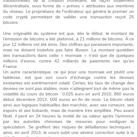
traditionnelles de la création monétaire, de façon totalement
décentralisée, sous forme de « primes » attribuées aux membres
du réseau. Le propriétaire de l’ordinateur qui génère le premier un
code crypté permettant de valider une transaction reçoit 25
bitcoins.
Une originalité du système est que, dès le début, le montant de
l’émission de bitcoins a été plafonné, à 21 millions de bitcoins. À ce
jour 12 millions ont été émis. Des chiffres qui paraissent importants,
mais ne doivent toutefois pas faire illusion. La montant quotidien
des transactions dans cette « monnaie » n’est que de quelques
millions d’euros, contre 42 milliards de paiements rien qu’en
France.
Un autre caractéristique, ce qui pour une monnaie est plutôt une
faiblesse, est que son cours d’échange contre les devises
existantes est extrêmement volatil. Certes, les taux de change des
devises ne sont pas stables, mais n’atteignent tout de même pas la
volatilité du cours du bitcoin : 0,025 euro en avril 2010, 860 euros
début décembre 2013, 500 euros en fin de mois. Le bitcoin obéit
ainsi aux logiques habituelles des marchés, avec ses rumeurs, ses
espoirs et ses bobards, mais de manière très amplifiée. Peu avant
Noël, il perd en 24 heures la moitié de sa valeur après l’annonce
par les autorités chinoises de mesures pour endiguer la
spéculation. Se greffent des risques de défaillances techniques ;
ainsi, en avril 2013, le cours subit une sévère correction suite à la