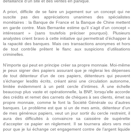
défaillance d’un site et des ventes en panique.
A priori, difficile de se faire un jugement sur un concept qui ne
suscite pas des appréciations unanimes des spécialistes
monétaires : la Banque de France et la Banque de Chine mettent
en garde contre. Mais Bernanke estime qu’il s’agit d’un concept «
intéressant » (sans toutefois préciser pourquoi). Plusieurs
analystes crient bravo à cette initiative qui permettrait d’échapper à
la rapacité des banques. Mais ces transactions anonymes et hors
de tout contrôle prêtent le flanc aux suspicions d’utilisations
criminelles.
N’importe qui peut en principe créer sa propre monnaie. Moi-même
je peux signer des papiers assurant que je réglerai les dépenses
de tout détenteur d’un de ces papiers, détenteurs qui peuvent
s’échanger lesdits écrits, créant ainsi une circulation autonome,
limitée évidemment à un petit cercle d’intimes. À une échelle
beaucoup plus vaste et opérationnelle, la BNP, lorsqu’elle accorde
des crédits et remet des carnets de chèques à ses clients, émet sa
propre monnaie, comme le font la Société Générale ou d’autres
banques. Le problème est que si un de mes amis, détenteur d’un
de mes généreux papiers, veut un jour sortir du cercle restreint, il
aura des difficultés à convaincre sa caissière de supérette
d’accepter ce papier en règlement. Il se tournera alors vers moi
pour que je lui échange cet engagement contre de l’argent liquide