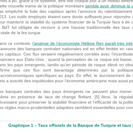
onds a pu, grâce à ce système, être fixé chaque jour à un niveau différe
ette nouvelle trame de la politique monétaire
semble avoir diminué la v
as empêché la fuite des capitaux après l’annonce du ralentissement 
013. Les outils employés étaient sans doute suffisants pour répondre à 
our maintenir la stabilité du système financier de la Turquie face à de c
a BdT fut obligée de recourir à une hausse traditionnelle des taux 
rutale de la lire turque.
ans ce contexte,
l’analyse de l’économiste Hélène Rey paraît très int
aoeuvre des banques centrales nationales est en effet limitée en raiso
es capitaux. Ces flux seraient négativement corrélés avec l’incertitud
inanciers aux Etats-Unis : quand la perception de ce risque est basse,
ans les pays émergents, tandis qu’en période de risque élevé on obs
ffirme que ces flux sont davantage déterminés par la politiq
acroéconomiques spécifiques au pays. En effet, le durcissement de l
nis a suscité des inquiétudes pour l’économie américaine mais aussi p
es banques centrales des pays émergents ne peuvent plus mener u
ême en présence de taux de change flottant. [5] Ainsi, la régulat
écessaire pour préserver la stabilité financière et l’efficacité de la po
es règles macro-prudentielles adaptées semblent essentielles pour contr
Graphique 1 – Taux officiels de la Banque de Turquie et taux 