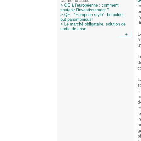
d
Du même auteur
t
> QE à l’européenne : comment
soutenir l’investissement ?
e
> QE - "European style": be bolder,
i
but parsimonious!
d
> Le marché obligataire, solution de
sortie de crise
L
+
à
d
L
d
c
L
s
l
m
d
c
l
i
a
g
p