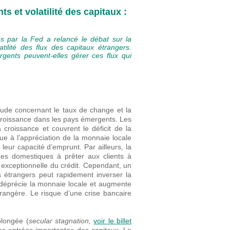
 et volatilité des capitaux :
es par la Fed a relancé le débat sur la
tilité des flux des capitaux étrangers.
ents peuvent-elles gérer ces flux qui
titude concernant le taux de change et la
la croissance dans les pays émergents. Les
 croissance et couvrent le déficit de la
ue à l’appréciation de la monnaie locale
 leur capacité d’emprunt. Par ailleurs, la
ues domestiques à prêter aux clients à
 exceptionnelle du crédit. Cependant, un
s étrangers peut rapidement inverser la
déprécie la monnaie locale et augmente
trangère. Le risque d’une crise bancaire
olongée (
secular stagnation,
voir le billet