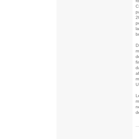
f
C
p
2
p
l
b
D
m
d
f
d
a
m
U
L
m
n
d