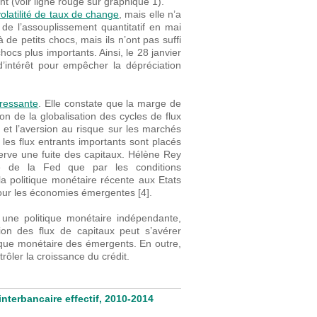
nt (voir ligne rouge sur graphique 1).
olatilité de taux de change
, mais elle n’a
de l’assouplissement quantitatif en mai
de petits chocs, mais ils n’ont pas suffi
hocs plus importants. Ainsi, le 28 janvier
d’intérêt pour empêcher la dépréciation
éressante
. Elle constate que la marge de
n de la globalisation des cycles de flux
e et l’aversion au risque sur les marchés
 les flux entrants importants sont placés
erve une fuite des capitaux. Hélène Rey
ue de la Fed que par les conditions
a politique monétaire récente aux Etats
our les économies émergentes [4].
ne politique monétaire indépendante,
ion des flux de capitaux peut s’avérer
litique monétaire des émergents. En outre,
ôler la croissance du crédit.
interbancaire effectif, 2010-2014