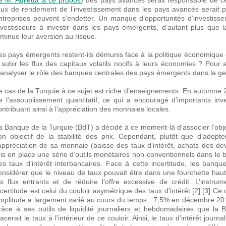
e M. Aglietta à ce propos
) des pays avancés serait responsable de c
aux de rendement de l’investissement dans les pays avancés serait p
ntreprises peuvent s’endetter. Un manque d’opportunités d’investisse
nvestisseurs à investir dans les pays émergents, d’autant plus que la
iminue leur aversion au risque.
es pays émergents restent-ils démunis face à la politique économiqu
 subir les flux des capitaux volatils nocifs à leurs économies ? Pour a
’analyser le rôle des banques centrales des pays émergents dans la ges
e cas de la Turquie à ce sujet est riche d’enseignements. En automne
e l’assouplissement quantitatif, ce qui a encouragé d’importants in
ontribuant ainsi à l’appréciation des monnaies locales.
a Banque de la Turquie (BdT) a décidé à ce moment-là d’associer l’object
on objectif de la stabilité des prix. Cependant, plutôt que d’adopt
’appréciation de sa monnaie (baisse des taux d’intérêt, achats des d
is en place une série d’outils monétaires non-conventionnels dans le b
es taux d’intérêt interbancaires. Face à cette incertitude, les banqu
onsidérer que le niveau de taux pouvait être dans une fourchette hau
es flux entrants et de réduire l’offre excessive de crédit. L’instr
ncertitude est celui du couloir asymétrique des taux d’intérêt.[2] [3] Ce 
mplitude a largement varié au cours du temps : 7,5% en décembre 201
râce à ses outils de liquidité journaliers et hebdomadaires que la 
lacerait le taux à l’intérieur de ce couloir. Ainsi, le taux d’intérêt jou