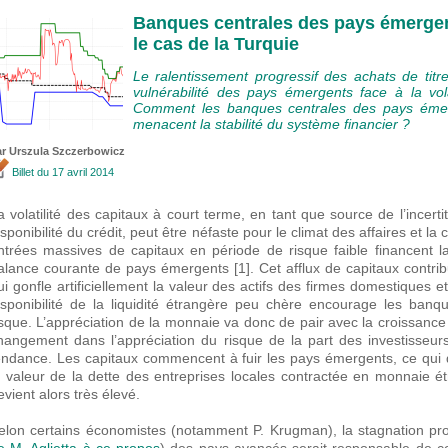
Banques centrales des pays émergents
le cas de la Turquie
Le ralentissement progressif des achats de titr
vulnérabilité des pays émergents face à la vola
Comment les banques centrales des pays émerg
menacent la stabilité du système financier ?
ar Urszula Szczerbowicz
Billet
du 17 avril 2014
a volatilité des capitaux à court terme, en tant que source de l’incer
isponibilité du crédit, peut être néfaste pour le climat des affaires et 
ntrées massives de capitaux en période de risque faible financent la
alance courante de pays émergents [1]. Cet afflux de capitaux contrib
ui gonfle artificiellement la valeur des actifs des firmes domestiques et
isponibilité de la liquidité étrangère peu chère encourage les banq
isque. L’appréciation de la monnaie va donc de pair avec la croissance
hangement dans l’appréciation du risque de la part des investisseur
endance. Les capitaux commencent à fuir les pays émergents, ce qui 
a valeur de la dette des entreprises locales contractée en monnaie é
evient alors très élevé.
elon certains économistes (notamment P. Krugman), la stagnation pr