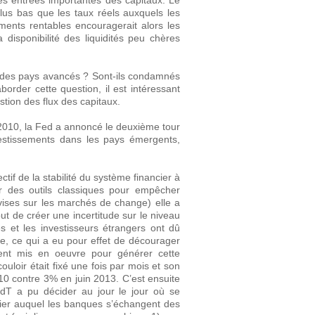
es entrées importantes des capitaux. Le
lus bas que les taux réels auxquels les
ments rentables encouragerait alors les
 disponibilité des liquidités peu chères
e des pays avancés ? Sont-ils condamnés
border cette question, il est intéressant
tion des flux des capitaux.
 2010, la Fed a annoncé le deuxième tour
vestissements dans les pays émergents,
if de la stabilité du système financier à
er des outils classiques pour empêcher
evises sur les marchés de change) elle a
ut de créer une incertitude sur le niveau
es et les investisseurs étrangers ont dû
te, ce qui a eu pour effet de décourager
ument mis en oeuvre pour générer cette
couloir était fixé une fois par mois et son
0 contre 3% en juin 2013. C’est ensuite
BdT a pu décider au jour le jour où se
rnalier auquel les banques s’échangent des