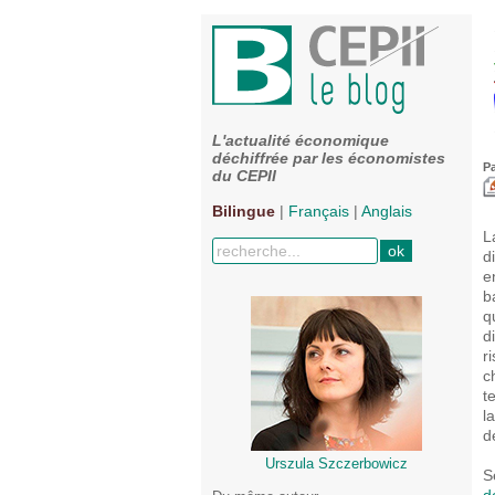
L'actualité économique
déchiffrée par les économistes
P
du CEPII
Bilingue
|
Français
|
Anglais
L
d
e
b
q
d
r
c
t
l
d
Urszula Szczerbowicz
S