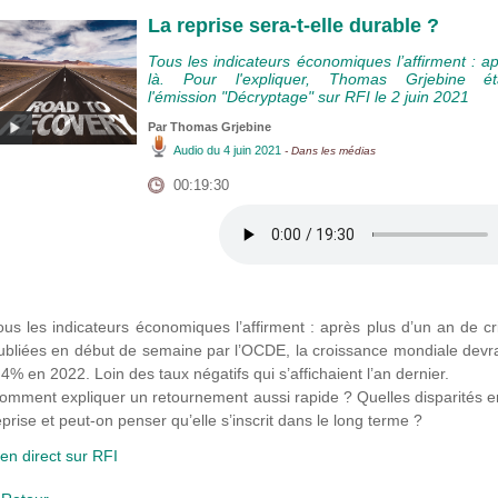
La reprise sera-t-elle durable ?
Tous les indicateurs économiques l’affirment : ap
là. Pour l'expliquer, Thomas Grjebine 
l'émission "Décryptage" sur RFI le 2 juin 2021
Par
Thomas Grjebine
Audio
du 4 juin 2021
- Dans les médias
00:19:30
ous les indicateurs économiques l’affirment : après plus d’un an de cr
ubliées en début de semaine par l’OCDE, la croissance mondiale devrai
,4% en 2022. Loin des taux négatifs qui s’affichaient l’an dernier.
omment expliquer un retournement aussi rapide ? Quelles disparités e
eprise et peut-on penser qu’elle s’inscrit dans le long terme ?
ien direct sur RFI