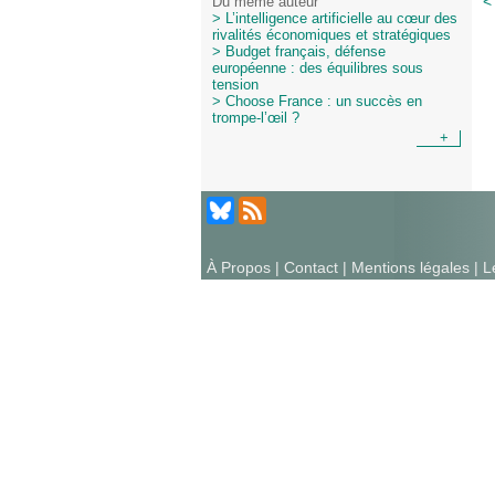
<
Du même auteur
> L’intelligence artificielle au cœur des
rivalités économiques et stratégiques
> Budget français, défense
européenne : des équilibres sous
tension
> Choose France : un succès en
trompe-l’œil ?
+
À Propos
|
Contact
|
Mentions légales
| L