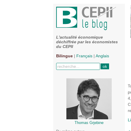
L'actualité économique
déchiffrée par les économistes
du CEPII
Bilingue
|
Français
|
Anglais
T
p
4
C
r
L
Thomas Grjebine