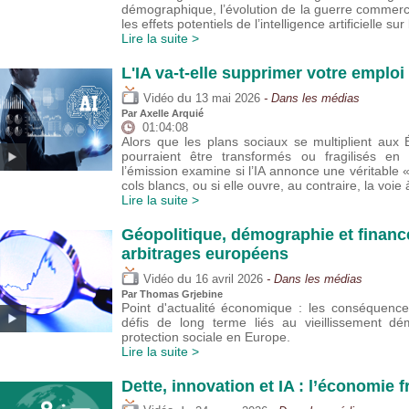
démographique, l’évolution de la guerre commer
les effets potentiels de l’intelligence artificielle sur
Lire la suite >
L'IA va-t-elle supprimer votre emploi 
du
Vidéo
13 mai 2026
- Dans les médias
Par
Axelle Arquié
01:04:08
Alors que les plans sociaux se multiplient aux 
pourraient être transformés ou fragilisés e
l’émission examine si l’IA annonce une véritable 
cols blancs, ou si elle ouvre, au contraire, la voie
Lire la suite >
Géopolitique, démographie et financ
arbitrages européens
du
Vidéo
16 avril 2026
- Dans les médias
Par
Thomas Grjebine
Point d'actualité économique : les conséquenc
défis de long terme liés au vieillissement d
protection sociale en Europe.
Lire la suite >
Dette, innovation et IA : l’économie 