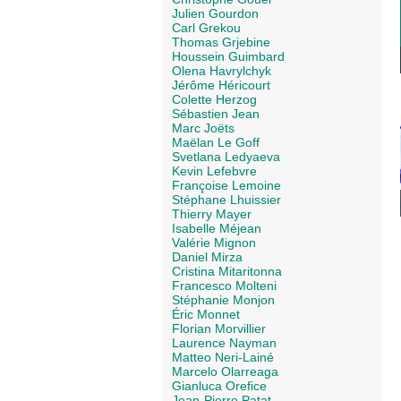
Julien Gourdon
Carl Grekou
Thomas Grjebine
Houssein Guimbard
Olena Havrylchyk
Jérôme Héricourt
Colette Herzog
Sébastien Jean
Marc Joëts
Maëlan Le Goff
Svetlana Ledyaeva
Kevin Lefebvre
Françoise Lemoine
Stéphane Lhuissier
Thierry Mayer
Isabelle Méjean
Valérie Mignon
Daniel Mirza
Cristina Mitaritonna
Francesco Molteni
Stéphanie Monjon
Éric Monnet
Florian Morvillier
Laurence Nayman
Matteo Neri-Lainé
Marcelo Olarreaga
Gianluca Orefice
Jean-Pierre Patat