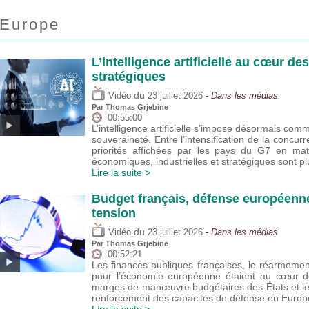
Europe
L’intelligence artificielle au cœur de
stratégiques
du
Vidéo
23 juillet 2026
- Dans les médias
Par
Thomas Grjebine
00:55:00
L’intelligence artificielle s’impose désormais com
souveraineté. Entre l’intensification de la concur
priorités affichées par les pays du G7 en mat
économiques, industrielles et stratégiques sont 
Lire la suite >
Budget français, défense européenne
tension
du
Vidéo
23 juillet 2026
- Dans les médias
Par
Thomas Grjebine
00:52:21
Les finances publiques françaises, le réarmeme
pour l’économie européenne étaient au cœur de
marges de manœuvre budgétaires des États et l
renforcement des capacités de défense en Europ