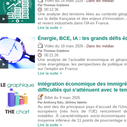
du
Vidéo
24 mars 2026
- Dans les médias
Par
Thomas Grjebine
00:12:36
Une analyse des tensions liées au contexte géop
sur la dette française et des enjeux d’innovatio
et revers industriels dans l’IA en France.
Lire la suite >
Énergie, BCE, IA : les grands défis
du
Vidéo
19 mars 2026
- Dans les médias
Par
Thomas Grjebine
00:21:26
Une analyse de l'actualité économique et géopo
crise énergétique, les perspectives de politique m
sur l’emploi en France.
Lire la suite >
Intégration économique des immigré
difficultés qui s’atténuent avec le 
du
Billet
9 mars 2026
Par
Anthony Edo
,
Jérôme Valette
Au sein des dix principaux pays d’accueil de l’Un
européens (nés hors de l’UE) rencontrent des
notables. À caractéristiques socio-économiques
moyenne inférieur de 11 points de pourcentage à c
Lire la suite >