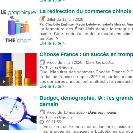
Lire la suite >
La redirection du commerce chinois 
du
Billet
12 juin 2026
Par
Charlotte Emlinger
,
Kevin Lefebvre
,
Isabelle Méjean
,
Vin
La fermeture des États-Unis depuis le retour a
risque d’une réorientation des exportations chin
ampleur ?
Lire la suite >
Choose France : un succès en trompe
du
Vidéo
5 juin 2026
- Dans les médias
Par
Thomas Grjebine
Quel bilan tirer des sommets Choose France ? Cet
l’industrie française depuis 2017 et sur les orie
ces dernières années, entre attractivité, réindustria
Lire la suite >
Budget, démographie, IA : les grand
demain
du
Vidéo
13 mai 2026
- Dans les médias
Par
Thomas Grjebine
00:11:56
L’émission Les Experts met en lumière plusieu
: les marges de manœuvre budgétaires du gouver