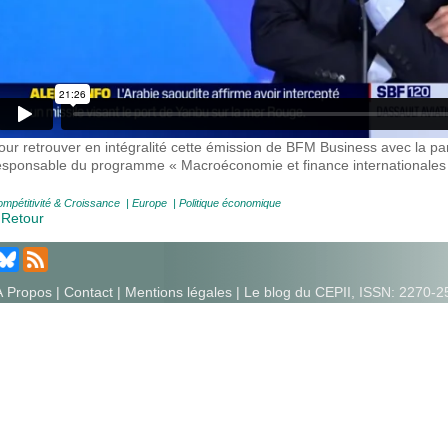
our retrouver en intégralité cette émission de BFM Business avec la pa
esponsable du programme « Macroéconomie et finance internationales 
mpétitivité & Croissance
|
Europe
|
Politique économique
 Retour
À Propos
|
Contact
|
Mentions légales
| Le blog du CEPII, ISSN: 2270-2