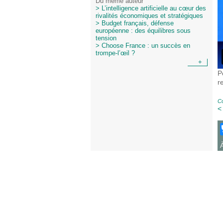
Du même auteur
> L’intelligence artificielle au cœur des
rivalités économiques et stratégiques
> Budget français, défense
européenne : des équilibres sous
tension
> Choose France : un succès en
trompe-l’œil ?
+
P
r
Co
<