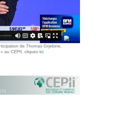
rticipation de Thomas Grjebine,
» au CEPII, cliquez
ici
.
571