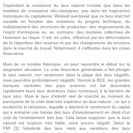
Cependant la constance du taux naturel n’existe que dans les
modèles de croissance néo-classiques, pas dans les trajectoires
historiques du capitalisme. Wicksell avertissait que ce taux était fort
variable en fonction des mutations du progrès technique, du
redéploiement des structures de production, des engouements de
l’esprit d’entreprise ou, au contraire, des montées collectives de
l’aversion au risque. Il est, en outre, influencé par les déformations
de la répartition des revenus et par les changements de structure
dans le marché du travail. Notamment, il s’effondre dans les crises
financières.
Muni de ce modèle théorique, on peut reprendre le débat sur la
stagnation séculaire. La crise financière généralisée a fait plonger
le taux naturel, non seulement dans la plage des taux négatifs,
mais peut-être profondément négatifs. Hormis la BCE, les grandes
banques centrales des pays avancés ont fait descendre
rapidement leurs taux directeurs (taux nominaux) à la barrière de
taux zéro. Mais le taux d’intérêt réel de marché au moment du
paroxysme de la crise était très supérieur au taux naturel ; ce qui a
enclenché la récession, laquelle a déprimé le rendement du capital
qui a entraîné une baisse des taux d’investissement en dépit d’un
coût de l’endettement très bas. Cela laisse supposer que le taux
naturel est toujours très faible, voire encore négatif. Selon le
FMI [1] l’élasticité des taux réels aux variations des taux