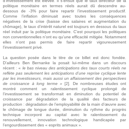
d’investissement est élevée. Il s’ensuit que le taux directeur de la
politique monétaire en termes réels aurait dû descendre au-
dessous de -3% pour faire repartir l’investissement productif.
Comme l’inflation diminuait avec toutes les conséquences
négatives de la crise (baisse des salaires et augmentation du
chômage), le taux d’intérêt naturel est toujours en dessous du taux
réel induit par la politique monétaire. C’est pourquoi les politiques
non conventionnelles n’ont eu qu’une efficacité mitigée. Notamment
elles n’ont pas permis de faire repartir vigoureusement
l’investissement privé.
La question posée dans le titre de ce billet est donc fondée.
D’ailleurs Ben Bernanke la posait lui-même dans un discours
récent : «
le bas niveau des anticipations des taux courts réels ne
reflète pas seulement les anticipations d’une reprise cyclique lente
par les investisseurs, mais aussi un affaissement des perspectives
de croissance à long terme »
[2]
.
De nombreuses études ont
montré comment un ralentissement cyclique prolongé de
l’investissement se transformait en diminution du potentiel de
croissance par dégradation de la qualité des facteurs de
production : dégradation de l’employabilité de la main d’œuvre avec
le chômage de longue durée, diminution du rythme du progrès
technique incorporé au capital avec le ralentissement du
renouvellement, innovation technologique handicapée par
l’engourdissement des « esprits animaux ».