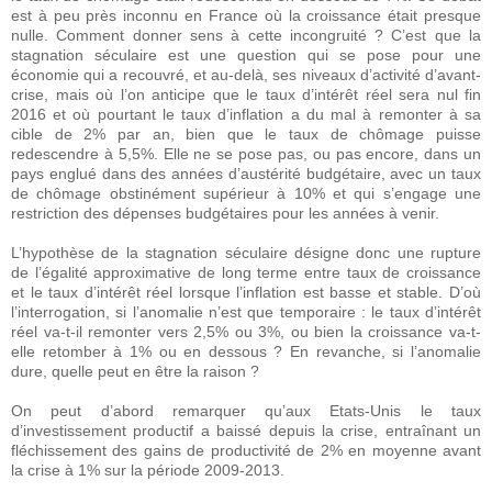
est à peu près inconnu en France où la croissance était presque
nulle. Comment donner sens à cette incongruité ? C’est que la
stagnation séculaire est une question qui se pose pour une
économie qui a recouvré, et au-delà, ses niveaux d’activité d’avant-
crise, mais où l’on anticipe que le taux d’intérêt réel sera nul fin
2016 et où pourtant le taux d’inflation a du mal à remonter à sa
cible de 2% par an, bien que le taux de chômage puisse
redescendre à 5,5%. Elle ne se pose pas, ou pas encore, dans un
pays englué dans des années d’austérité budgétaire, avec un taux
de chômage obstinément supérieur à 10% et qui s’engage une
restriction des dépenses budgétaires pour les années à venir.
L’hypothèse de la stagnation séculaire désigne donc une rupture
de l’égalité approximative de long terme entre taux de croissance
et le taux d’intérêt réel lorsque l’inflation est basse et stable. D’où
l’interrogation, si l’anomalie n’est que temporaire : le taux d’intérêt
réel va-t-il remonter vers 2,5% ou 3%, ou bien la croissance va-t-
elle retomber à 1% ou en dessous ? En revanche, si l’anomalie
dure, quelle peut en être la raison ?
On peut d’abord remarquer qu’aux Etats-Unis le taux
d’investissement productif a baissé depuis la crise, entraînant un
fléchissement des gains de productivité de 2% en moyenne avant
la crise à 1% sur la période 2009-2013.