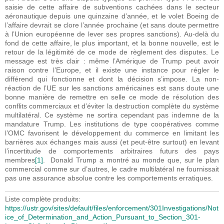
saisie de cette affaire de subventions cachées dans le secteur
aéronautique depuis une quinzaine d’année, et le volet Boeing de
l’affaire devrait se clore l’année prochaine (et sans doute permettre
à l’Union européenne de lever ses propres sanctions). Au-delà du
fond de cette affaire, le plus important, et la bonne nouvelle, est le
retour de la légitimité de ce mode de règlement des disputes. Le
message est très clair : même l’Amérique de Trump peut avoir
raison contre l’Europe, et il existe une instance pour régler le
différend qui fonctionne et dont la décision s’impose. La non-
réaction de l’UE sur les sanctions américaines est sans doute une
bonne manière de remettre en selle ce mode de résolution des
conflits commerciaux et d’éviter la destruction complète du système
multilatéral. Ce système ne sortira cependant pas indemne de la
mandature Trump. Les institutions de type coopératives comme
l’OMC favorisent le développement du commerce en limitant les
barrières aux échanges mais aussi (et peut-être surtout) en levant
l’incertitude de comportements arbitraires futurs des pays
membres
[1]
. Donald Trump a montré au monde que, sur le plan
commercial comme sur d’autres, le cadre multilatéral ne fournissait
pas une assurance absolue contre les comportements erratiques.
Liste complète produits:
https://ustr.gov/sites/default/files/enforcement/301Investigations/Not
ice_of_Determination_and_Action_Pursuant_to_Section_301-