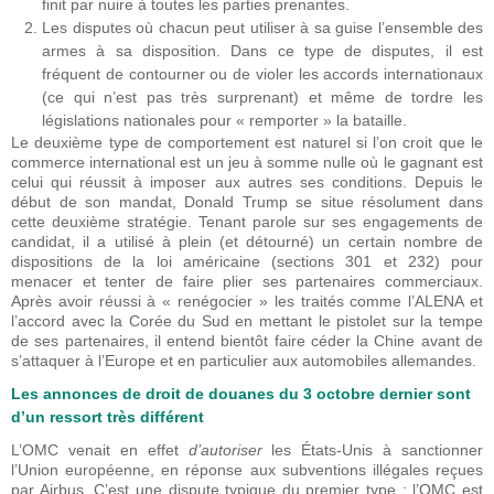
finit par nuire à toutes les parties prenantes.
Les disputes où chacun peut utiliser à sa guise l’ensemble des
armes à sa disposition. Dans ce type de disputes, il est
fréquent de contourner ou de violer les accords internationaux
(ce qui n’est pas très surprenant) et même de tordre les
législations nationales pour « remporter » la bataille.
Le deuxième type de comportement est naturel si l’on croit que le
commerce international est un jeu à somme nulle où le gagnant est
celui qui réussit à imposer aux autres ses conditions. Depuis le
début de son mandat, Donald Trump se situe résolument dans
cette deuxième stratégie. Tenant parole sur ses engagements de
candidat, il a utilisé à plein (et détourné) un certain nombre de
dispositions de la loi américaine (sections 301 et 232) pour
menacer et tenter de faire plier ses partenaires commerciaux.
Après avoir réussi à « renégocier » les traités comme l’ALENA et
l’accord avec la Corée du Sud en mettant le pistolet sur la tempe
de ses partenaires, il entend bientôt faire céder la Chine avant de
s’attaquer à l’Europe et en particulier aux automobiles allemandes.
Les annonces de droit de douanes du 3 octobre dernier sont
d’un ressort très différent
L’OMC venait en effet
d’autoriser
les États-Unis à sanctionner
l’Union européenne, en réponse aux subventions illégales reçues
par Airbus. C’est une dispute typique du premier type : l’OMC est