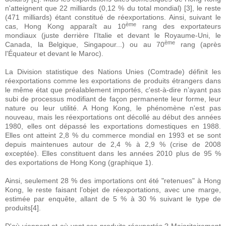
n'atteignent que 22 milliards (0,12 % du total mondial) [3], le reste
(471 milliards) étant constitué de réexportations. Ainsi, suivant le
ème
cas, Hong Kong apparaît au 10
rang des exportateurs
mondiaux (juste derrière l'Italie et devant le Royaume-Uni, le
ème
Canada, la Belgique, Singapour...) ou au 70
rang (après
l'Équateur et devant le Maroc).
La Division statistique des Nations Unies (Comtrade) définit les
réexportations comme les exportations de produits étrangers dans
le même état que préalablement importés, c'est-à-dire n’ayant pas
subi de processus modifiant de façon permanente leur forme, leur
nature ou leur utilité. A Hong Kong, le phénomène n'est pas
nouveau, mais les réexportations ont décollé au début des années
1980, elles ont dépassé les exportations domestiques en 1988.
Elles ont atteint 2,8 % du commerce mondial en 1993 et se sont
depuis maintenues autour de 2,4 % à 2,9 % (crise de 2008
exceptée). Elles constituent dans les années 2010 plus de 95 %
des exportations de Hong Kong (graphique 1).
Ainsi, seulement 28 % des importations ont été "retenues" à Hong
Kong, le reste faisant l’objet de réexportations, avec une marge,
estimée par enquête, allant de 5 % à 30 % suivant le type de
produits[4].