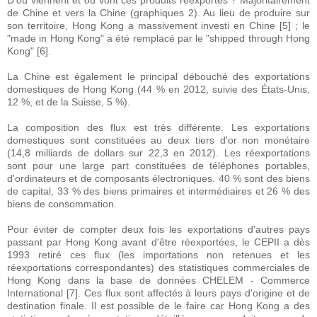
D'où viennent et où vont ces produits réexportés ? Majoritairement
de Chine et vers la Chine (graphiques 2). Au lieu de produire sur
son territoire, Hong Kong a massivement investi en Chine [5] ; le
"made in Hong Kong" a été remplacé par le "shipped through Hong
Kong" [6].
La Chine est également le principal débouché des exportations
domestiques de Hong Kong (44 % en 2012, suivie des États-Unis,
12 %, et de la Suisse, 5 %).
La composition des flux est très différente. Les exportations
domestiques sont constituées au deux tiers d'or non monétaire
(14,8 milliards de dollars sur 22,3 en 2012). Les réexportations
sont pour une large part constituées de téléphones portables,
d'ordinateurs et de composants électroniques. 40 % sont des biens
de capital, 33 % des biens primaires et intermédiaires et 26 % des
biens de consommation.
Pour éviter de compter deux fois les exportations d'autres pays
passant par Hong Kong avant d'être réexportées, le CEPII a dès
1993 retiré ces flux (les importations non retenues et les
réexportations correspondantes) des statistiques commerciales de
Hong Kong dans la base de données CHELEM - Commerce
International [7]. Ces flux sont affectés à leurs pays d'origine et de
destination finale. Il est possible de le faire car Hong Kong a des