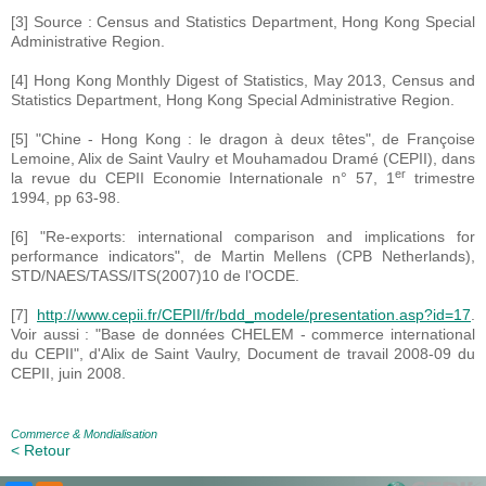
[3] Source : Census and Statistics Department, Hong Kong Special
Administrative Region.
[4] Hong Kong Monthly Digest of Statistics, May 2013, Census and
Statistics Department, Hong Kong Special Administrative Region.
[5] "Chine - Hong Kong : le dragon à deux têtes", de Françoise
Lemoine, Alix de Saint Vaulry et Mouhamadou Dramé (CEPII), dans
er
la revue du CEPII Economie Internationale n° 57, 1
trimestre
1994, pp 63-98.
[6] "Re-exports: international comparison and implications for
performance indicators", de Martin Mellens (CPB Netherlands),
STD/NAES/TASS/ITS(2007)10 de l'OCDE.
[7]
http://www.cepii.fr/CEPII/fr/bdd_modele/presentation.asp?id=17
.
Voir aussi : "Base de données CHELEM - commerce international
du CEPII", d'Alix de Saint Vaulry, Document de travail 2008-09 du
CEPII, juin 2008.
Commerce & Mondialisation
< Retour