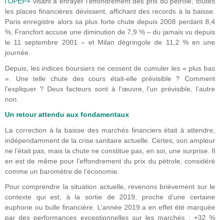
l’OPEP+
visant à enrayer l’effondrement des prix du pétrole, toutes
les places financières dévissent, affichant des records à la baisse.
Paris enregistre alors sa plus forte chute depuis 2008 perdant 8,4
%, Francfort accuse une diminution de 7,9 % – du jamais vu depuis
le 11 septembre 2001 – et Milan dégringole de 11,2 % en une
journée.
Depuis, les indices boursiers ne cessent de cumuler les « plus bas
». Une telle chute des cours était-elle prévisible ? Comment
l’expliquer ? Deux facteurs sont à l’œuvre, l’un prévisible, l’autre
non.
Un retour attendu aux fondamentaux
La correction à la baisse des marchés financiers était à attendre,
indépendamment de la crise sanitaire actuelle. Certes, son ampleur
ne l’était pas, mais la chute ne constitue pas, en soi, une surprise. Il
en est de même pour l’effondrement du prix du pétrole, considéré
comme un baromètre de l’économie.
Pour comprendre la situation actuelle, revenons brièvement sur le
contexte qui est, à la sortie de 2019, proche d’une certaine
euphorie ou bulle financière. L’année 2019 a en effet été marquée
par des performances exceptionnelles sur les marchés : +32 %