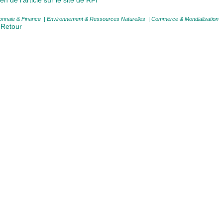
ien de l'article sur le site de RFI
nnaie & Finance
|
Environnement & Ressources Naturelles
|
Commerce & Mondialisation
 Retour