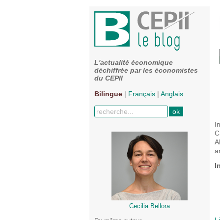
L'actualité économique
déchiffrée par les économistes
du CEPII
Bilingue
|
Français
|
Anglais
I
C
A
a
I
Cecilia Bellora