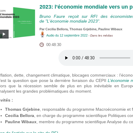
2023: l’économie mondiale vers un p
Bruno Faure reçoit sur RFI des économiste
de "L'économie mondiale 2023".
Par Cecilia Bellora,
Thomas Grjebine
,
Pauline Wibaux
Audio
du 12 septembre 2022
- Dans les médias
00:48:30
nflation, dette, changement climatique, blocages commerciaux : l’économ
’est la question que pose la dernière livraison du CEPII
L’économie 
lors que la récession semble de plus en plus inévitable en Europe
nalysent les grandes problématiques du moment.
nvités :
Thomas Grjebine
, responsable du programme Macroéconomie et fi
Cecilia Bellora
, en charge du programme scientifique Politiques c
Pauline Wibaux
, membre du programme scientifique Analyse du co