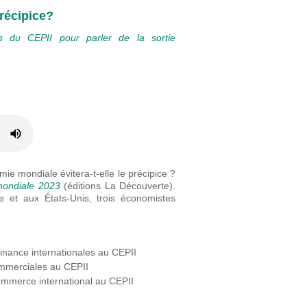
récipice?
s du CEPII pour parler de la sortie
ie mondiale évitera-t-elle le précipice ?
mondiale 2023
(éditions La Découverte).
 et aux États-Unis, trois économistes
nance internationales au CEPII
ommerciales au CEPII
mmerce international au CEPII