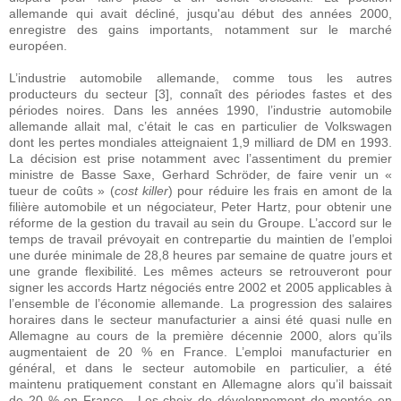
allemande qui avait décliné, jusqu'au début des années 2000,
enregistre des gains importants, notamment sur le marché
européen.
L’industrie automobile allemande, comme tous les autres
producteurs du secteur [3], connaît des périodes fastes et des
périodes noires. Dans les années 1990, l’industrie automobile
allemande allait mal, c’était le cas en particulier de Volkswagen
dont les pertes mondiales atteignaient 1,9 milliard de DM en 1993.
La décision est prise notamment avec l’assentiment du premier
ministre de Basse Saxe, Gerhard Schröder, de faire venir un «
tueur de coûts » (
cost killer
) pour réduire les frais en amont de la
filière automobile et un négociateur, Peter Hartz, pour obtenir une
réforme de la gestion du travail au sein du Groupe. L’accord sur le
temps de travail prévoyait en contrepartie du maintien de l’emploi
une durée minimale de 28,8 heures par semaine de quatre jours et
une grande flexibilité. Les mêmes acteurs se retrouveront pour
signer les accords Hartz négociés entre 2002 et 2005 applicables à
l’ensemble de l’économie allemande. La progression des salaires
horaires dans le secteur manufacturier a ainsi été quasi nulle en
Allemagne au cours de la première décennie 2000, alors qu’ils
augmentaient de 20 % en France. L’emploi manufacturier en
général, et dans le secteur automobile en particulier, a été
maintenu pratiquement constant en Allemagne alors qu’il baissait
de 20 % en France. Les choix de développement de montée en