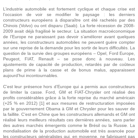
L’industrie automobile est fortement cyclique et chaque crise est
l’occasion de voir se modifier le paysage : les derniers
constructeurs européens à disparaître ont été rachetés par des
Chinois (Volvo) ou ont disparu (Saab). La forte récession de 2008-
2009 avait déjà fragilisé le secteur. La situation macroéconomique
de l’Europe ne paraissant pas devoir s’améliorer avant quelques
années, les constructeurs automobiles ne peuvent guère compter
sur une reprise de la demande pour les sortir de leurs difficultés. La
question de la survie des groupes européens – Opel, Ford Europe,
Peugeot, FIAT, Renault – se pose donc à nouveau. Les
ajustements de capacité de production, retardés par de coûteux
plans de prime à la casse et de bonus malus, apparaissent
aujourd’hui incontournables.
C’est leur présence hors d’Europe qui a permis aux constructeurs
de limiter la casse. Ford, GM et FIAT-Chrysler ont réalisé des
profits considérables grâce à la forte reprise du marché américain
(+25 % en 2012) [1] et aux mesures de restructuration imposées
par le gouvernement Obama à GM et Chrysler pour les sauver de
la faillite. C’est en Chine que les constructeurs allemands et GM ont
réalisé leurs meilleurs résultats ces dernières années, sans parler
des autres marchés émergents comme le Brésil ou la Russie. La
mondialisation de la production automobile est très avancée pour
les constructeurs généralistes qui, en moyenne, ne fabriquent pas