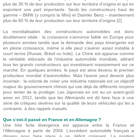
plus de 30 % de leur production sur leur territoire d’origine et qui en
exportent une part importante. Seuls les constructeurs haut de
gamme – BMW (y compris la Mini) et Daimler Benz – maintiennent
plus de 60 % de leur production sur leur territoire d’origine [2].
La mondialisation des constructeurs automobiles est donc
doublement vitale : la croissance s’annonce faible en Europe pour
plusieurs années tandis que la demande des pays émergents est
en pleine croissance, même si elle peut s’avérer assez instable à
court terme (Russie, Brésil ou Inde). La Chine est apparue comme
le véritable eldorado de l’industrie automobile mondiale, attirant
tous les grands constructeurs qui investissent massivement sur ce
marché. En quelques années, le pays est ainsi devenu le premier
producteur mondial d’automobiles. Mais l’avenir peut devenir plus
incertain : la volonté de créer une industrie nationale est un objectif
majeur du gouvernement chinois qui use déjà de différents moyens
pour tenter de la protéger. Les Japonais en ont eu un avant-goût
amer en 2012, tandis que les Allemands ont dû faire face à une
série de critiques sévères sur la qualité de leurs véhicules qui les a
contraints à des rappels massifs.
Que s’est-il passé en France et en Allemagne ?
Une très forte divergence est apparue entre la France et
l’Allemagne à partir de 2004. L’excédent automobile français a
disparu pour faire place à un déficit croissant. La position